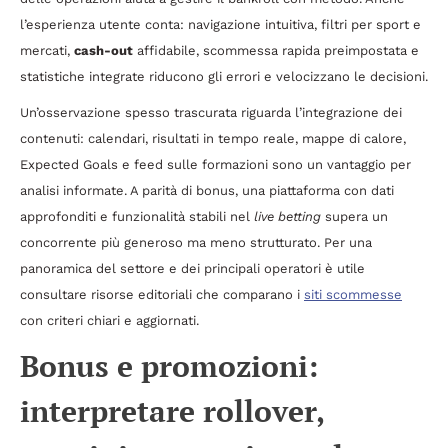
l’esperienza utente conta: navigazione intuitiva, filtri per sport e
mercati,
cash-out
affidabile, scommessa rapida preimpostata e
statistiche integrate riducono gli errori e velocizzano le decisioni.
Un’osservazione spesso trascurata riguarda l’integrazione dei
contenuti: calendari, risultati in tempo reale, mappe di calore,
Expected Goals e feed sulle formazioni sono un vantaggio per
analisi informate. A parità di bonus, una piattaforma con dati
approfonditi e funzionalità stabili nel
live betting
supera un
concorrente più generoso ma meno strutturato. Per una
panoramica del settore e dei principali operatori è utile
consultare risorse editoriali che comparano i
siti scommesse
con criteri chiari e aggiornati.
Bonus e promozioni:
interpretare rollover,