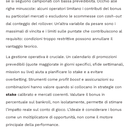
se si seguono campionati con bassa prevedibilità. Occhio alle
righe minuscole: alcuni operatori limitano i contributi del bonus
su particolari mercati o escludono le scommesse con
cash-out
dal conteggio del rollover. Un’altra variabile da pesare sono i
massimali di vincita e i limiti sulle puntate che contribuiscono al
requisito: condizioni troppo restrittive possono annullare il
vantaggio teorico.
La gestione operativa è cruciale. Un calendario di promozioni
prevedibili (quote maggiorate in giorni specifici, sfide settimanali,
mission su live) aiuta a pianificare lo stake e a evitare
overbetting. Strumenti come
profit boost
e assicurazioni su
combinazioni hanno valore quando si collocano in strategie con
stake
calibrato e mercati coerenti. Valutare il bonus in
percentuale sul bankroll, non isolatamente, permette di stimare
l’impatto reale sul conto di gioco. L’ideale è considerare i bonus
come un moltiplicatore di opportunità, non come il motore
principale della performance.