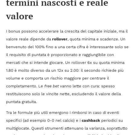
termini nascosti e reale
valore
I bonus possono accelerare la crescita del capitale iniziale, ma il
valore reale dipende da
rollover
, quota minima e scadenze. Un
benvenuto del 100% fino a una certa cifra è interessante solo se
il requisito di puntata è proporzionato e raggiungibile con
mercati che si intende giocare. Un rollover 6x su quota minima
1.80 è molto diverso da un 12x su 2.00: il secondo richiede più
volume e comporta un rischio maggiore per centrare il
completamento. Le
free bet
vanno lette con cura: spesso
restituiscono solo le vincite nette, escludendo il valore della
puntata gratuita.
Tra le formule più utili emergono i rimborsi in caso di eventi
specifici (ad esempio 0-0 nel calcio) e i
cashback
periodici su
multigiocate. Questi strumenti attenuano la varianza, soprattutto