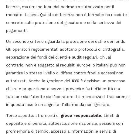
licenze, ma rimane fuori dal perimetro autorizzato per il
mercato italiano. Questa differenza non è formale: ha ricadute
concrete sulla protezione del giocatore e sulla certezza dei
pagamenti.
Un secondo criterio riguarda la protezione dei dati e dei fondi.
Gli operatori regolamentati adottano protocolli di crittografia,
separazione dei fondi dei clienti e audit regolari. Chi, al
contrario, non è soggetto ai requisiti europei o italiani può non
garantire lo stesso livello di difesa contro frodi e accessi non
autorizzati. Anche la gestione del
KYC
è decisiva: un processo
chiaro e proporzionato serve a prevenire furti d’identità e a
tutelare sia l’utente sia l’operatore. La mancanza di trasparenza
in questa fase è un segnale d’allarme da non ignorare.
Terzo aspetto: strumenti di
gioco responsabile
. Limiti di
deposito e di perdita, autoesclusione nazionale, sessioni con
promemoria di tempo, accesso a informazioni e servizi di