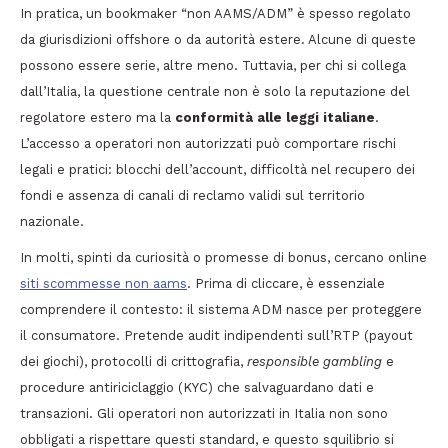
In pratica, un bookmaker “non AAMS/ADM” è spesso regolato
da giurisdizioni offshore o da autorità estere. Alcune di queste
possono essere serie, altre meno. Tuttavia, per chi si collega
dall’Italia, la questione centrale non è solo la reputazione del
regolatore estero ma la
conformità alle leggi italiane
.
L’accesso a operatori non autorizzati può comportare rischi
legali e pratici: blocchi dell’account, difficoltà nel recupero dei
fondi e assenza di canali di reclamo validi sul territorio
nazionale.
In molti, spinti da curiosità o promesse di bonus, cercano online
siti scommesse non aams
. Prima di cliccare, è essenziale
comprendere il contesto: il sistema ADM nasce per proteggere
il consumatore. Pretende audit indipendenti sull’RTP (payout
dei giochi), protocolli di crittografia,
responsible gambling
e
procedure antiriciclaggio (KYC) che salvaguardano dati e
transazioni. Gli operatori non autorizzati in Italia non sono
obbligati a rispettare questi standard, e questo squilibrio si