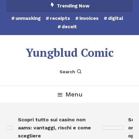
Skip
Trending Now
To
unmasking
receipts
invoices
digital
Content
deceit
Yungblud Comic
Search
Menu
Scopri tutto sui casino non
Scopr
aams: vantaggi, rischi e come
onlin
scegliere
oppo