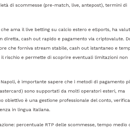
ietà di scommesse (pre-match, live, antepost), termini di
he ama il live betting su calcio estero e eSports, ha valu
in diretta, cash out rapido e pagamento via criptovalute. 
tore che forniva stream stabile, cash out istantaneo e temp
il rischio e permette di scoprire eventuali limitazioni non
 Napoli, è importante sapere che i metodi di pagamento p
/Mastercard) sono supportati da molti operatori esteri, ma
o obiettivo è una gestione professionale del conto, verifica
enza in lingua italiana.
razione: percentuale RTP delle scommesse, tempo medio 