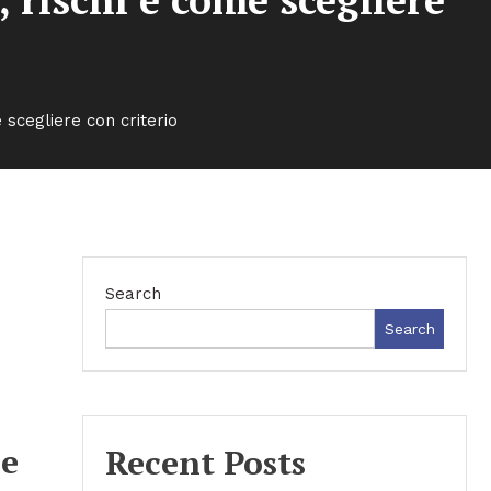
scegliere con criterio
Search
Search
 e
Recent Posts