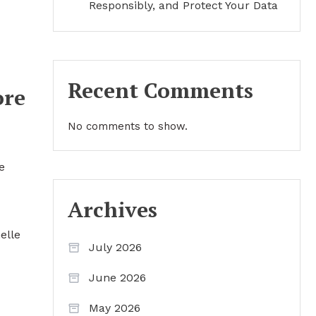
Responsibly, and Protect Your Data
Recent Comments
ore
No comments to show.
e
Archives
elle
July 2026
June 2026
May 2026