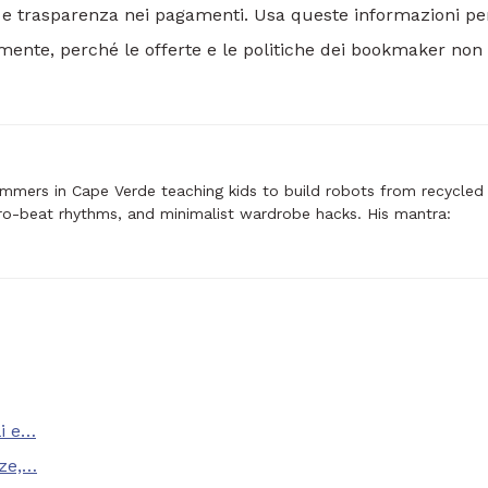
, e trasparenza nei pagamenti. Usa queste informazioni pe
amente, perché le offerte e le politiche dei bookmaker non
mmers in Cape Verde teaching kids to build robots from recycled
ro-beat rhythms, and minimalist wardrobe hacks. His mantra:
i e…
nze,…