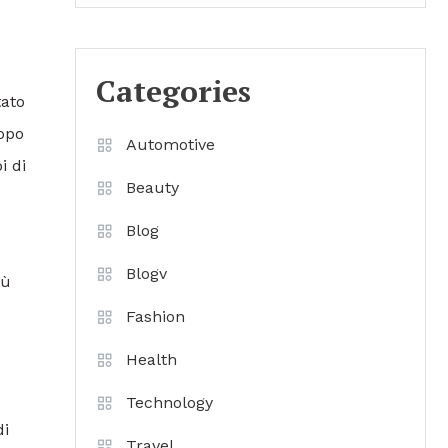
Categories
tato
Dopo
Automotive
i di
Beauty
Blog
Blogv
iù
Fashion
Health
Technology
di
Travel