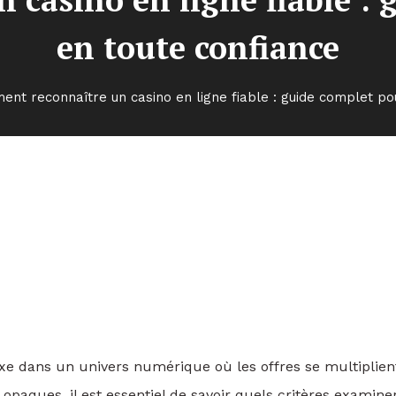
en toute confiance
nt reconnaître un casino en ligne fiable : guide complet pou
o en ligne fiable : guide
confiance
 dans un univers numérique où les offres se multiplien
 opaques, il est essentiel de savoir quels critères examine