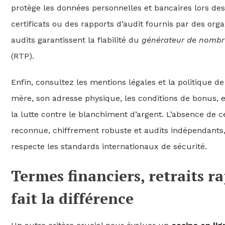
protège les données personnelles et bancaires lors des
certificats ou des rapports d’audit fournis par des 
audits garantissent la fiabilité du
générateur de nombre
(RTP).
Enfin, consultez les mentions légales et la politique de
mère, son adresse physique, les conditions de bonus, et
la lutte contre le blanchiment d’argent. L’absence de 
reconnue, chiffrement robuste et audits indépendants,
respecte les standards internationaux de sécurité.
Termes financiers, retraits ra
fait la différence