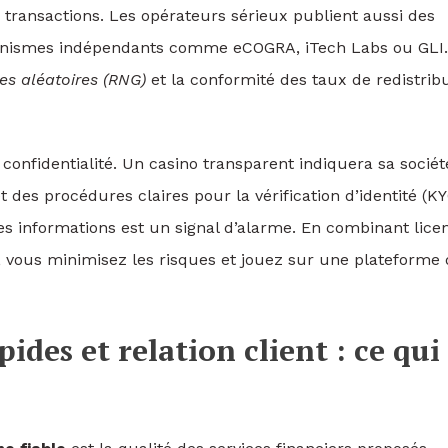
 transactions. Les opérateurs sérieux publient aussi des
organismes indépendants comme eCOGRA, iTech Labs ou GLI
s aléatoires (RNG)
et la conformité des taux de redistrib
 confidentialité. Un casino transparent indiquera sa sociét
 des procédures claires pour la vérification d’identité (KY
ces informations est un signal d’alarme. En combinant lice
 vous minimisez les risques et jouez sur une plateforme 
pides et relation client : ce qui