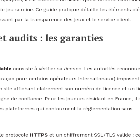
e jeu sereine. Ce guide pratique détaille les éléments clé
sant par la transparence des jeux et le service client.
t audits : les garanties
iable
consiste à vérifier sa
licence
. Les autorités reconnu
raçao pour certains opérateurs internationaux) imposent
n site affichant clairement son numéro de licence et un l
gne de confiance. Pour les joueurs résidant en France, il 
 les plateformes qui contournent la réglementation sans
 le protocole
HTTPS
et un chiffrement SSL/TLS valide : c