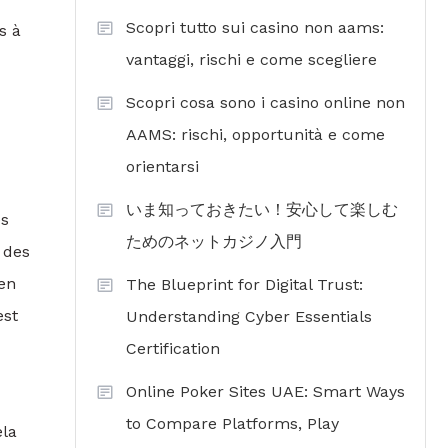
Scopri tutto sui casino non aams:
s à
vantaggi, rischi e come scegliere
Scopri cosa sono i casino online non
AAMS: rischi, opportunità e come
orientarsi
いま知っておきたい！安心して楽しむ
es
ためのネットカジノ入門
 des
ien
The Blueprint for Digital Trust:
est
Understanding Cyber Essentials
Certification
Online Poker Sites UAE: Smart Ways
to Compare Platforms, Play
ela