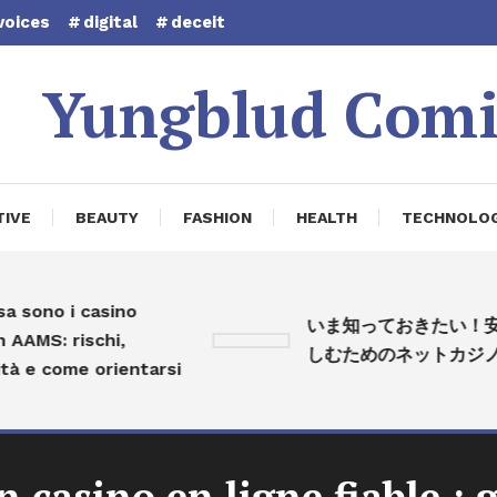
voices
digital
deceit
Yungblud Comi
IVE
BEAUTY
FASHION
HEALTH
TECHNOLO
ono i casino
いま知っておきたい！安心
MS: rischi,
しむためのネットカジノ入
e come orientarsi
casino en ligne fiable : 