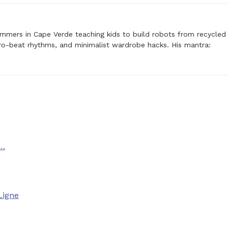
mmers in Cape Verde teaching kids to build robots from recycled
ro-beat rhythms, and minimalist wardrobe hacks. His mantra:
u…
Ligne