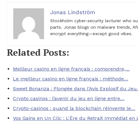
Jonas Lindström
Stockholm cyber-security lecturer who su
parts. Jonas blogs on malware trends, Af
encrypt everything—except good vibes.
Related Posts:
Meilleur casino en ligne français : comprendre,…
Le meilleur casino en ligne français : méthode…
Sweet Bonanza : Plongée dans l'Avis Explosif du Je
Crypto casinos : l’avenir du jeu en ligne entre…
Crypto-casinos : quand la blockchain réinvente le…
Vos Gains en Un Clic : L'Ère du Retrait Immédiat en 