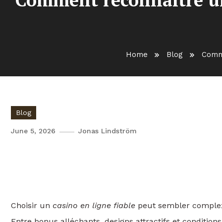
Home
Blog
Comme
Blog
June 5, 2026
Jonas Lindström
Comment reconnaître un casin
complet pour jouer en toute 
Choisir un
casino en ligne fiable
peut sembler complexe
Entre bonus alléchants, designs attractifs et conditions