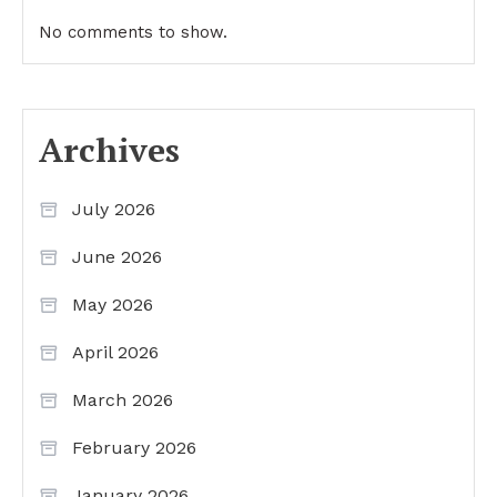
No comments to show.
Archives
July 2026
June 2026
May 2026
April 2026
March 2026
February 2026
January 2026