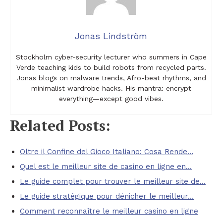
Jonas Lindström
Stockholm cyber-security lecturer who summers in Cape
Verde teaching kids to build robots from recycled parts.
Jonas blogs on malware trends, Afro-beat rhythms, and
minimalist wardrobe hacks. His mantra: encrypt
everything—except good vibes.
Related Posts:
Oltre il Confine del Gioco Italiano: Cosa Rende…
Quel est le meilleur site de casino en ligne en…
Le guide complet pour trouver le meilleur site de…
Le guide stratégique pour dénicher le meilleur…
Comment reconnaître le meilleur casino en ligne