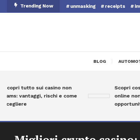
Skip
Trending Now
unmasking
receipts
in
To
Content
BLOG
AUTOMOT
copri tutto sui casino non
Scopri cosa s
ams: vantaggi, rischi e come
online non AA
cegliere
opportunità 
Migliori crypto casino: 