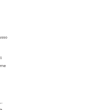
usso
di
orme
L.
it