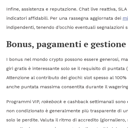
Infine, assistenza e reputazione. Chat live reattiva, SL
indicatori affidabili. Per una rassegna aggiornata dei
mi
indipendenti, tenendo d’occhio eventuali segnalazioni su 
Bonus, pagamenti e gestione 
I bonus nel mondo crypto possono essere generosi, ma 
giri gratis è interessante solo se il requisito di puntata (
Attenzione al contributo dei giochi: slot spesso al 100% d
anche puntata massima consentita durante il wagering,
Programmi VIP,
rakeback
e cashback settimanali sono e
non condizionato è generalmente più trasparente di un
solo le perdite. Valuta il ritmo di accredito (giornaliero,