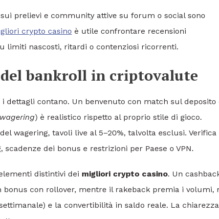
A sui prelievi e community attive su forum o social sono
gliori crypto casino
è utile confrontare recensioni
limiti nascosti, ritardi o contenziosi ricorrenti.
del bankroll in criptovalute
i dettagli contano. Un benvenuto con match sul deposito 
wagering
) è realistico rispetto al proprio stile di gioco.
el wagering, tavoli live al 5–20%, talvolta esclusi. Verifica
 scadenze dei bonus e restrizioni per Paese o VPN.
lementi distintivi dei
migliori crypto casino
. Un cashbac
 bonus con rollover, mentre il rakeback premia i volumi,
 settimanale) e la convertibilità in saldo reale. La chiarezza