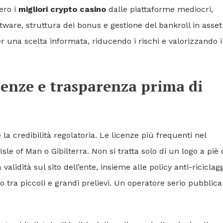
ero i
migliori crypto casino
dalle piattaforme mediocri,
oftware, struttura dei bonus e gestione del bankroll in asset
per una scelta informata, riducendo i rischi e valorizzando i
licenze e trasparenza prima di
 la credibilità regolatoria. Le licenze più frequenti nel
 of Man o Gibilterra. Non si tratta solo di un logo a piè 
validità sul sito dell’ente, insieme alle policy anti-riciclag
 tra piccoli e grandi prelievi. Un operatore serio pubblica