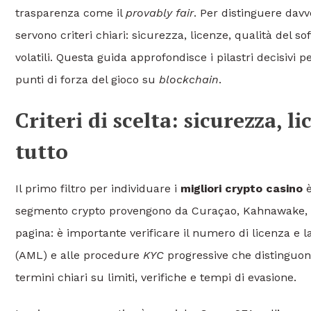
trasparenza come il
provably fair
. Per distinguere davv
servono criteri chiari: sicurezza, licenze, qualità del s
volatili. Questa guida approfondisce i pilastri decisivi 
punti di forza del gioco su
blockchain
.
Criteri di scelta: sicurezza, 
tutto
Il primo filtro per individuare i
migliori crypto casino
è
segmento crypto provengono da Curaçao, Kahnawake, Isle
pagina: è importante verificare il numero di licenza e la 
(AML) e alle procedure
KYC
progressive che distinguono
termini chiari su limiti, verifiche e tempi di evasione.