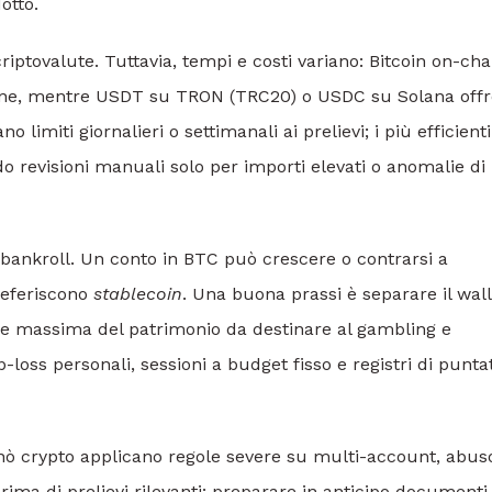
otto.
riptovalute. Tuttavia, tempi e costi variano: Bitcoin on-cha
one, mentre USDT su TRON (TRC20) o USDC su Solana off
imiti giornalieri o settimanali ai prelievi; i più efficienti
o revisioni manuali solo per importi elevati o anomalie di
el bankroll. Un conto in BTC può crescere o contrarsi a
preferiscono
stablecoin
. Una buona prassi è separare il wall
ale massima del patrimonio da destinare al gambling e
loss personali, sessioni a budget fisso e registri di punta
sinò crypto applicano regole severe su multi-account, abus
ima di prelievi rilevanti: preparare in anticipo documenti