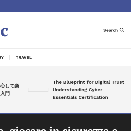
c
Search
GY
TRAVEL
The Blueprint for Digital Trust:
して楽
Understanding Cyber
門
Essentials Certification
e, giocare in sicurezza e