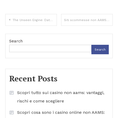
Post
The Unseen Engine: Data Management’s Pivotal Role in Ghanaian Commerce
Siti scommesse non AAMS: cosa sapere davvero prima di esporsi a rischi inutili
navigation
Search
Search
Recent Posts
Scopri tutto sui casino non aams: vantaggi,
rischi e come scegliere
Scopri cosa sono i casino online non AAMS: