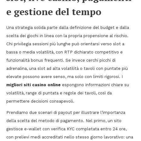
e gestione del tempo
Una strategia solida parte dalla definizione del budget e dalla
scelta dei giochi in linea con la propria propensione al rischio.
Chi privilegia sessioni più lunghe può orientarsi verso slot a
bassa o media volatilità, con RTP dichiarato competitivo e
funzionalità bonus frequenti. Se invece cerchi picchi di
adrenalina, una slot ad alta volatilità o tavoli con puntate più
elevate possono avere senso, ma solo con limiti rigorosi. I
migliori siti casino online
espongono informazioni chiare su
volatilità, range di puntata e regole dei tavoli, così da
permettere decisioni consapevoli.
Prendiamo due scenari di payout per illustrare l’importanza
della scelta del metodo di pagamento. Nel primo, un sito
gestisce e-wallet con verifica KYC completata entro 24 ore,
con prelievi medi accreditati nello stesso giorno lavorativo: una