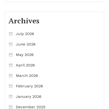
Archives
July 2026
June 2026
May 2026
April 2026
March 2026
February 2026
January 2026
December 2025