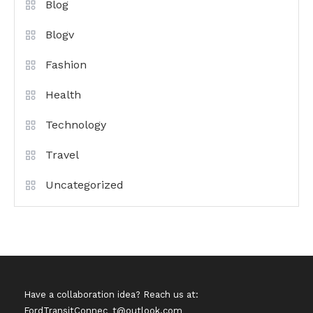
Blog
Blogv
Fashion
Health
Technology
Travel
Uncategorized
Have a collaboration idea? Reach us at:
FordTransitConnec_t@outlook.com