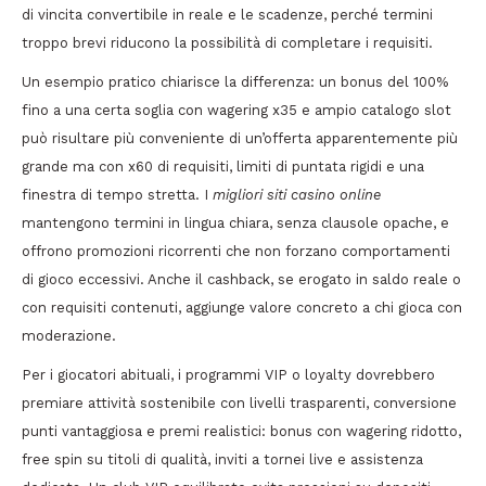
di vincita convertibile in reale e le scadenze, perché termini
troppo brevi riducono la possibilità di completare i requisiti.
Un esempio pratico chiarisce la differenza: un bonus del 100%
fino a una certa soglia con wagering x35 e ampio catalogo slot
può risultare più conveniente di un’offerta apparentemente più
grande ma con x60 di requisiti, limiti di puntata rigidi e una
finestra di tempo stretta. I
migliori siti casino online
mantengono termini in lingua chiara, senza clausole opache, e
offrono promozioni ricorrenti che non forzano comportamenti
di gioco eccessivi. Anche il cashback, se erogato in saldo reale o
con requisiti contenuti, aggiunge valore concreto a chi gioca con
moderazione.
Per i giocatori abituali, i programmi VIP o loyalty dovrebbero
premiare attività sostenibile con livelli trasparenti, conversione
punti vantaggiosa e premi realistici: bonus con wagering ridotto,
free spin su titoli di qualità, inviti a tornei live e assistenza