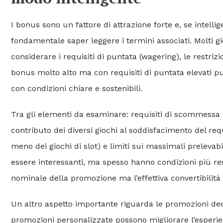
I bonus sono un fattore di attrazione forte e, se intelli
fondamentale saper leggere i termini associati. Molti g
considerare i requisiti di puntata (wagering), le restrizio
bonus molto alto ma con requisiti di puntata elevati
con condizioni chiare e sostenibili.
Tra gli elementi da esaminare: requisiti di scommessa (
contributo dei diversi giochi al soddisfacimento del req
meno dei giochi di slot) e limiti sui massimali preleva
essere interessanti, ma spesso hanno condizioni più rest
nominale della promozione ma l’effettiva convertibilità i
Un altro aspetto importante riguarda le promozioni ded
promozioni personalizzate possono migliorare l’esperien