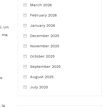
March 2026
February 2026
January 2026
li. Un
a ma
December 2025
November 2025
October 2025
September 2025
August 2025
re
July 2025
 la