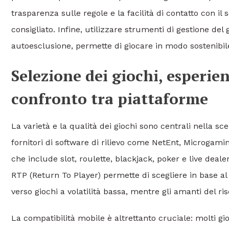
trasparenza sulle regole e la facilità di contatto con il
consigliato. Infine, utilizzare strumenti di gestione del 
autoesclusione, permette di giocare in modo sostenibile
Selezione dei giochi, esperien
confronto tra piattaforme
La varietà e la qualità dei giochi sono centrali nella sc
fornitori di software di rilievo come NetEnt, Microgam
che include slot, roulette, blackjack, poker e live dealer.
RTP (Return To Player) permette di scegliere in base al p
verso giochi a volatilità bassa, mentre gli amanti del risc
La compatibilità mobile è altrettanto cruciale: molti g