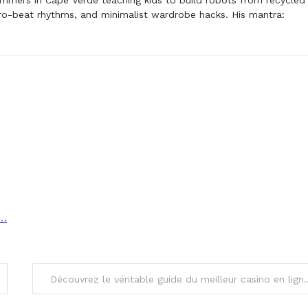
mmers in Cape Verde teaching kids to build robots from recycled
ro-beat rhythms, and minimalist wardrobe hacks. His mantra:
a…
Découvrez le véritable guid