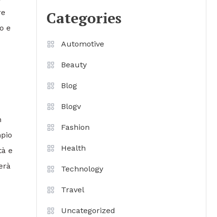
re
Categories
o e
Automotive
Beauty
Blog
Blogv
n
Fashion
mpio
Health
tà e
erà
Technology
Travel
Uncategorized