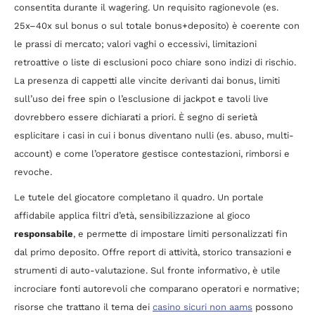
consentita durante il wagering. Un requisito ragionevole (es.
25x–40x sul bonus o sul totale bonus+deposito) è coerente con
le prassi di mercato; valori vaghi o eccessivi, limitazioni
retroattive o liste di esclusioni poco chiare sono indizi di rischio.
La presenza di cappetti alle vincite derivanti dai bonus, limiti
sull’uso dei free spin o l’esclusione di jackpot e tavoli live
dovrebbero essere dichiarati a priori. È segno di serietà
esplicitare i casi in cui i bonus diventano nulli (es. abuso, multi-
account) e come l’operatore gestisce contestazioni, rimborsi e
revoche.
Le tutele del giocatore completano il quadro. Un portale
affidabile applica filtri d’età, sensibilizzazione al gioco
responsabile
, e permette di impostare limiti personalizzati fin
dal primo deposito. Offre report di attività, storico transazioni e
strumenti di auto-valutazione. Sul fronte informativo, è utile
incrociare fonti autorevoli che comparano operatori e normative;
risorse che trattano il tema dei
casino sicuri non aams
possono