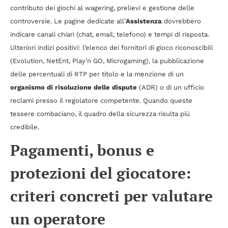
contributo dei giochi al wagering, prelievi e gestione delle
controversie. Le pagine dedicate all’
Assistenza
dovrebbero
indicare canali chiari (chat, email, telefono) e tempi di risposta.
Ulteriori indizi positivi: l’elenco dei fornitori di gioco riconoscibili
(Evolution, NetEnt, Play’n GO, Microgaming), la pubblicazione
delle percentuali di RTP per titolo e la menzione di un
organismo di risoluzione delle dispute
(ADR) o di un ufficio
reclami presso il regolatore competente. Quando queste
tessere combaciano, il quadro della sicurezza risulta più
credibile.
Pagamenti, bonus e
protezioni del giocatore:
criteri concreti per valutare
un operatore