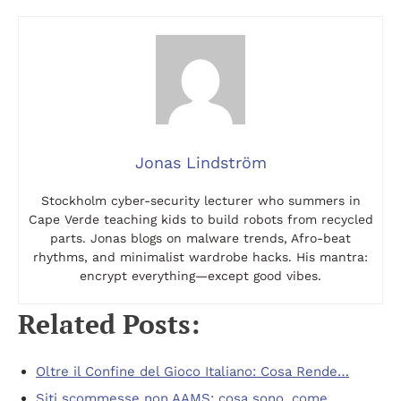
Jonas Lindström
Stockholm cyber-security lecturer who summers in
Cape Verde teaching kids to build robots from recycled
parts. Jonas blogs on malware trends, Afro-beat
rhythms, and minimalist wardrobe hacks. His mantra:
encrypt everything—except good vibes.
Related Posts:
Oltre il Confine del Gioco Italiano: Cosa Rende…
Siti scommesse non AAMS: cosa sono, come