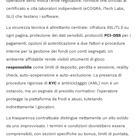
operatore serio indica l’ente regolatore, fornisce link ufficiali al
certificato e cita laboratori indipendenti (eCOGRA, iTech Labs,
GLI) che testano i software.
La sicurezza tecnica è altrettanto centrale: cifratura
SSL/TLS
su
ogni pagina, protezione dei dati sensibili, protocolli
PCI-DSS
per i
pagamenti, opzioni di autenticazione a due fattori e procedure
interne per la gestione dei fondi con conti segregati. Un
ambiente affidabile rende visibili strumenti di gioco
responsabile
come limiti di deposito, perdita e sessione, reality
check, auto-sospensione e auto-esclusione. La presenza di
procedure rigorose di
KYC
e antiriciclaggio (AML) non è un
ostacolo, ma un segnale di presidio normativo: l’operatore
protegge la piattaforma da frodi e abusi, tutelando
indirettamente i giocatori.
La trasparenza contrattuale distingue nettamente un sito solido
da uno improvvisato. I termini e condizioni dovrebbero essere
comprensibili, con sezioni specifiche su bonus, limiti di puntata,