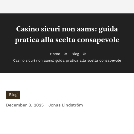
Casino sicuri non aams: guida
pratica alla scelta consapevole
Home
Blog
Casino sicuri non aams: guida pratica alla scelta consapevole
Blog
December 8, 2025
Jonas Lindström
Casino sicuri non aams: guida pratica alla
scelta consapevole