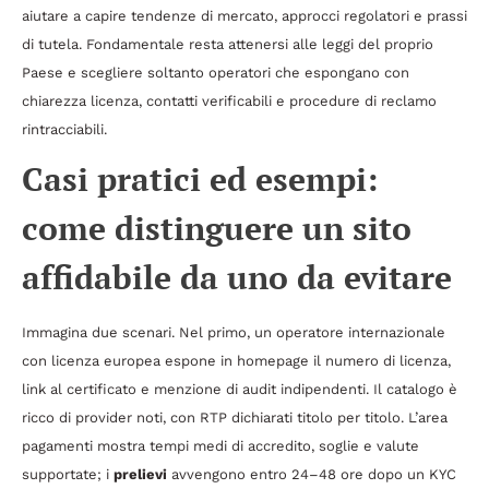
aiutare a capire tendenze di mercato, approcci regolatori e prassi
di tutela. Fondamentale resta attenersi alle leggi del proprio
Paese e scegliere soltanto operatori che espongano con
chiarezza licenza, contatti verificabili e procedure di reclamo
rintracciabili.
Casi pratici ed esempi:
come distinguere un sito
affidabile da uno da evitare
Immagina due scenari. Nel primo, un operatore internazionale
con licenza europea espone in homepage il numero di licenza,
link al certificato e menzione di audit indipendenti. Il catalogo è
ricco di provider noti, con RTP dichiarati titolo per titolo. L’area
pagamenti mostra tempi medi di accredito, soglie e valute
supportate; i
prelievi
avvengono entro 24–48 ore dopo un KYC