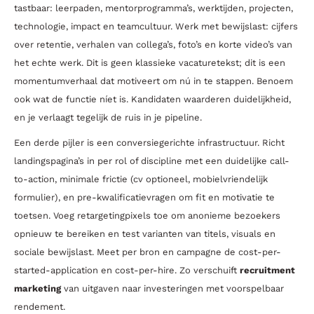
tastbaar: leerpaden, mentorprogramma’s, werktijden, projecten,
technologie, impact en teamcultuur. Werk met bewijslast: cijfers
over retentie, verhalen van collega’s, foto’s en korte video’s van
het echte werk. Dit is geen klassieke vacaturetekst; dit is een
momentumverhaal dat motiveert om nú in te stappen. Benoem
ook wat de functie níet is. Kandidaten waarderen duidelijkheid,
en je verlaagt tegelijk de ruis in je pipeline.
Een derde pijler is een conversiegerichte infrastructuur. Richt
landingspagina’s in per rol of discipline met een duidelijke call-
to-action, minimale frictie (cv optioneel, mobielvriendelijk
formulier), en pre-kwalificatievragen om fit en motivatie te
toetsen. Voeg retargetingpixels toe om anonieme bezoekers
opnieuw te bereiken en test varianten van titels, visuals en
sociale bewijslast. Meet per bron en campagne de cost-per-
started-application en cost-per-hire. Zo verschuift
recruitment
marketing
van uitgaven naar investeringen met voorspelbaar
rendement.