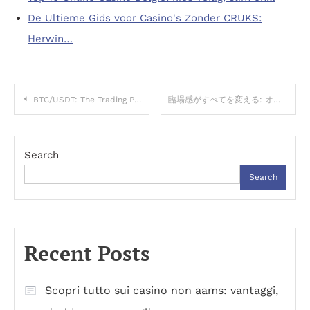
De Ultieme Gids voor Casino's Zonder CRUKS:
Herwin…
Post
BTC/USDT: The Trading Pair That Powers Crypto Liquidity and Price Discovery
臨場感がすべてを変える: オンラインカジノライブの革命的な世界
navigation
Search
Search
Recent Posts
Scopri tutto sui casino non aams: vantaggi,