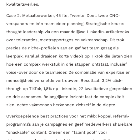
kwaliteitsverlies.
Case 2: Metaalbewerker, 45 fte, Twente. Doel: twee CNC-
verspaners en één teamleider planning. Strategische keuze:
thought leadership via een maandelijkse LinkedIn-artikelreeks
over toleranties, meetrapportages en vakmanschap. Dit trok
precies de niche-profielen aan en gaf het team gezag als
leerplek. Parallel draaiden korte video’s op TikTok die lieten zien
hoe een complex werkstuk in drie stappen ontstaat, inclusief
voice-over door de teamleider. De combinatie van expertise en
menselijkheid versnelde vertrouwen. Resultaat: 3,2% click-
through op TikTok, 1,8% op LinkedIn, 22 kwalitatieve gesprekken
en drie aannames. Belangrijkste inzicht: laat de complexiteit
zien; echte vakmensen herkennen zichzelf in de diepte.
Overkoepelende best practices voor het mkb: koppel referral-
programma’s aan je campagnes en geef medewerkers sharebare
“snackable” content. Creëer een “talent pool” voor