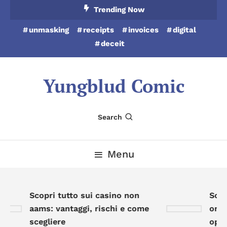
Skip
Trending Now
To
unmasking
receipts
invoices
digital
Content
deceit
Yungblud Comic
Search
Menu
Scopri tutto sui casino non
Scopr
aams: vantaggi, rischi e come
onlin
scegliere
oppor