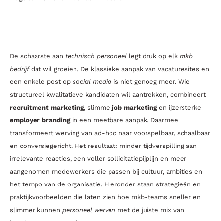
Van zichtbaarheid naar sollicitaties: zo wint
het mkb bedrijf de strijd om technisch talent
De schaarste aan
technisch personeel
legt druk op elk
mkb
bedrijf
dat wil groeien. De klassieke aanpak van vacaturesites en
een enkele post op
social media
is niet genoeg meer. Wie
structureel kwalitatieve kandidaten wil aantrekken, combineert
recruitment marketing
, slimme
job marketing
en ijzersterke
employer branding
in een meetbare aanpak. Daarmee
transformeert werving van ad-hoc naar voorspelbaar, schaalbaar
en conversiegericht. Het resultaat: minder tijdverspilling aan
irrelevante reacties, een voller sollicitatiepijplijn en meer
aangenomen medewerkers die passen bij cultuur, ambities en
het tempo van de organisatie. Hieronder staan strategieën en
praktijkvoorbeelden die laten zien hoe mkb-teams sneller en
slimmer kunnen
personeel werven
met de juiste mix van