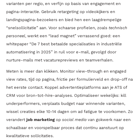
varianten per regio, en verfijn op basis van engagement en
pagina-interactie. Gebruik retargeting op videokijkers en
landingspagina-bezoekers en bied hen een laagdrempelige
“snelsollicitatie” aan. Voor schaarse profielen, zoals
technisch
personeel
, werkt een “lead magnet” verrassend goed: een
whitepaper “De 7 best betaalde specialisaties in industriële
automatisering in 2025” in ruil voor e-mail, gevolgd door
nurture-mails met vacaturepreviews en teamverhalen.
Meten is meer dan klikken. Monitor view-through en engaged
view rates, tijd op pagina, frictie per formulierveld en drop-off na
het eerste contact. Koppel advertentieplatforms aan je ATS of
CRM voor bron-tot-hire-analyses. Optimaliseer wekelijks: kill
underperformers, verplaats budget naar winnende varianten,
wissel creaties elke 10-14 dagen om ad fatigue te voorkomen. Zo
verandert
job marketing
op
social media
van gokwerk naar een
schaalbaar en voorspelbaar proces dat continu aanstuurt op
kwalitatieve sollicitaties.