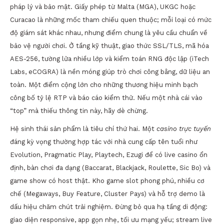
pháp lý và bảo mật. Giấy phép từ Malta (MGA), UKGC hoặc
Curacao là những mốc tham chiếu quen thuộc; mỗi loại có mức
độ giám sát khác nhau, nhưng điểm chung là yêu cầu chuẩn về
bảo vệ người chơi. Ở tầng kỹ thuật, giao thức SSL/TLS, mã hóa
AES-256, tường lửa nhiều lớp và kiểm toán RNG độc lập (iTech
Labs, eCOGRA) là nền móng giúp trò chơi công bằng, dữ liệu an
toàn. Một điểm cộng lớn cho những thương hiệu minh bạch
công bố tỷ lệ RTP và báo cáo kiểm thử. Nếu một nhà cái vào
“top” mà thiếu thông tin này, hãy dè chừng.
Hệ sinh thái sản phẩm là tiêu chí thứ hai. Một
casino trực tuyến
đáng kỳ vọng thường hợp tác với nhà cung cấp tên tuổi như
Evolution, Pragmatic Play, Playtech, Ezugi để có live casino ổn
định, bàn chơi đa dạng (Baccarat, Blackjack, Roulette, Sic Bo) và
game show có host thật. Kho game slot phong phú, nhiều cơ
chế (Megaways, Buy Feature, Cluster Pays) và hỗ trợ demo là
dấu hiệu chăm chút trải nghiệm. Đừng bỏ qua hạ tầng di động:
giao diện responsive, app gọn nhẹ, tối ưu mạng yếu; stream live