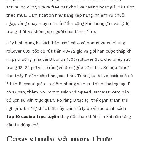
active; họ cũng đưa ra free bet cho live casino hoặc giải đấu slot
theo mùa. Gamification như bảng xếp hạng, nhiệm vụ chuỗi
ngày, vòng quay may mắn là điểm cộng khi chúng gắn với tỷ lệ
trúng thật và không ép người chơi tăng rủi ro.
Hãy hình dung hai kịch bản. Nhà cái A có bonus 200% nhưng
rollover 60x, tốc độ rút tiền 48–72 giờ và giới hạn cược thấp khi
nhận thưởng; nhà cái B bonus 100% rollover 35x, cho phép rút
trong 12–24 giờ và rõ ràng về đóng góp từng trò. Số liệu “khô”
cho thấy B đáng xếp hạng cao hơn. Tương tự, ở live casino: A có
6 bàn Baccarat giờ cao điểm nhưng stream thỉnh thoảng lag; B
có 12 bàn, thêm No Commission và Speed Baccarat, kèm bản
đồ lịch sử ván trực quan. Rõ ràng B tạo lợi thế cạnh tranh trải
nghiệm. Những khác biệt này chính là lý do vì sao danh sách
top 10 casino trực tuyến
thay đổi theo thời gian khi nền tảng
đầu tư đúng chỗ.
Case study và mẹo thực