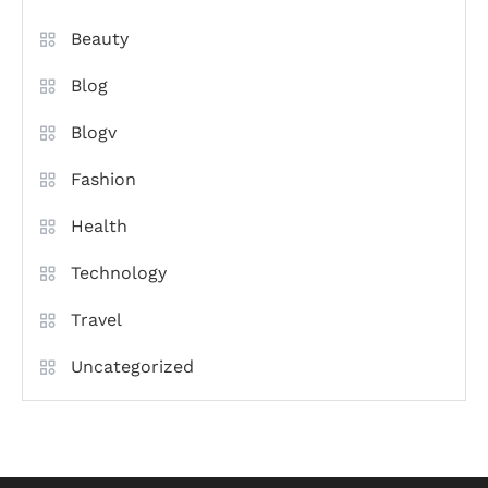
Beauty
Blog
Blogv
Fashion
Health
Technology
Travel
Uncategorized