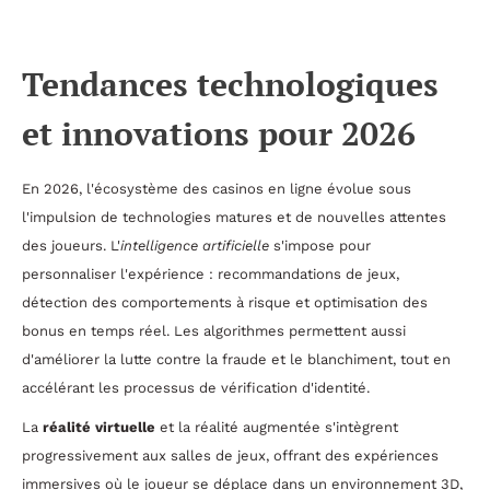
tendances, sécurité et choix intelligent
Tendances technologiques
et innovations pour 2026
En 2026, l'écosystème des casinos en ligne évolue sous
l'impulsion de technologies matures et de nouvelles attentes
des joueurs. L'
intelligence artificielle
s'impose pour
personnaliser l'expérience : recommandations de jeux,
détection des comportements à risque et optimisation des
bonus en temps réel. Les algorithmes permettent aussi
d'améliorer la lutte contre la fraude et le blanchiment, tout en
accélérant les processus de vérification d'identité.
La
réalité virtuelle
et la réalité augmentée s'intègrent
progressivement aux salles de jeux, offrant des expériences
immersives où le joueur se déplace dans un environnement 3D,