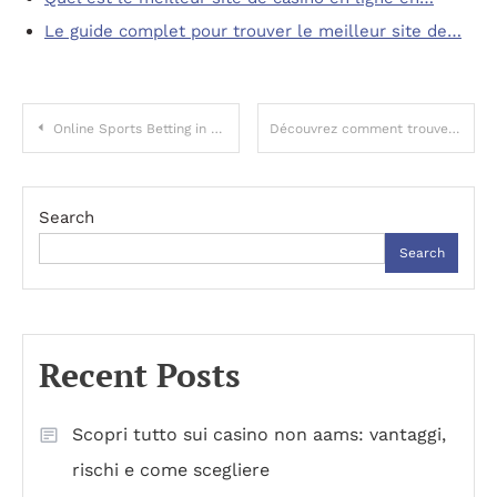
Le guide complet pour trouver le meilleur site de…
Post
Online Sports Betting in Malaysia: A Smarter, Safer, Sharper Playbook
Découvrez comment trouver le meilleur casino en ligne adapté à vos envies
navigation
Search
Search
Recent Posts
Scopri tutto sui casino non aams: vantaggi,
rischi e come scegliere