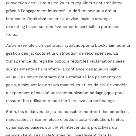
conversion des visiteurs en joueurs réguliers s'est améliorée
grâce à l'engagement immersif. Le défi technique a été la
latence et l'optimisation cross-device, mais la stratégie
marketing basée sur des événements exclusifs a porté ses
fruits.
Autre exemple : un opérateur ayant adopté la blockchain pour la
gestion des jackpots et la distribution de récompenses. La
transparence du registre public a réduit les réclamations liées
aux paiements et a renforcé la confiance des joueurs high-
value. Les smart contracts ont automatisé les paiements de
gains, diminuant les erreurs manuelles et les délais. Ce modèle
a cependant nécessité une communication pédagogique pour
rassurer les utilisateurs non familiers avec la technologie.
Enfin, les initiatives de jeu responsable montrent des bénéfices
mesurables : mise en place d'outils d'auto-évaluation, limites
dynamiques basées sur l'IA et interventions proactives du
service client. Les plateformes qui investissent dans la