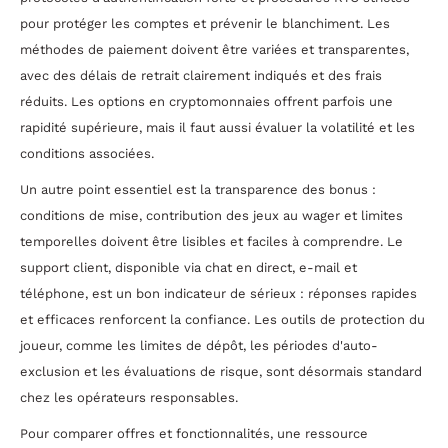
pour protéger les comptes et prévenir le blanchiment. Les
méthodes de paiement doivent être variées et transparentes,
avec des délais de retrait clairement indiqués et des frais
réduits. Les options en cryptomonnaies offrent parfois une
rapidité supérieure, mais il faut aussi évaluer la volatilité et les
conditions associées.
Un autre point essentiel est la transparence des bonus :
conditions de mise, contribution des jeux au wager et limites
temporelles doivent être lisibles et faciles à comprendre. Le
support client, disponible via chat en direct, e-mail et
téléphone, est un bon indicateur de sérieux : réponses rapides
et efficaces renforcent la confiance. Les outils de protection du
joueur, comme les limites de dépôt, les périodes d'auto-
exclusion et les évaluations de risque, sont désormais standard
chez les opérateurs responsables.
Pour comparer offres et fonctionnalités, une ressource