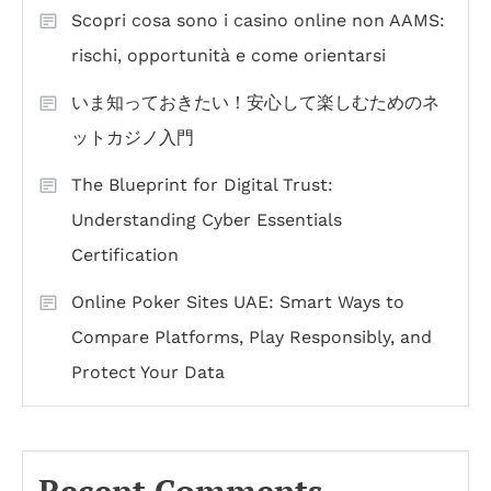
Scopri cosa sono i casino online non AAMS:
rischi, opportunità e come orientarsi
いま知っておきたい！安心して楽しむためのネ
ットカジノ入門
The Blueprint for Digital Trust:
Understanding Cyber Essentials
Certification
Online Poker Sites UAE: Smart Ways to
Compare Platforms, Play Responsibly, and
Protect Your Data