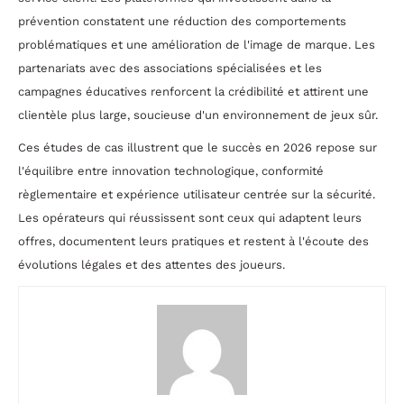
prévention constatent une réduction des comportements
problématiques et une amélioration de l'image de marque. Les
partenariats avec des associations spécialisées et les
campagnes éducatives renforcent la crédibilité et attirent une
clientèle plus large, soucieuse d'un environnement de jeux sûr.
Ces études de cas illustrent que le succès en 2026 repose sur
l'équilibre entre innovation technologique, conformité
règlementaire et expérience utilisateur centrée sur la sécurité.
Les opérateurs qui réussissent sont ceux qui adaptent leurs
offres, documentent leurs pratiques et restent à l'écoute des
évolutions légales et des attentes des joueurs.