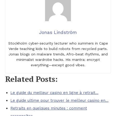
Jonas Lindström
Stockholm cyber-security lecturer who summers in Cape
Verde teaching kids to build robots from recycled parts.
Jonas blogs on malware trends, Afro-beat rhythms, and
minimalist wardrobe hacks. His mantra: encrypt
everything—except good vibes.
Related Posts:
Le guide du meilleur casino en ligne à retrait…
Le guide ultime pour trouver le meilleur casino en…
Retraits en quelques minutes : comment