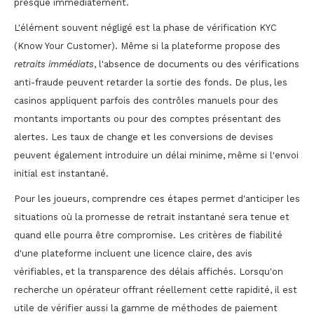
presque immédiatement.
L'élément souvent négligé est la phase de vérification KYC
(Know Your Customer). Même si la plateforme propose des
retraits immédiats
, l'absence de documents ou des vérifications
anti-fraude peuvent retarder la sortie des fonds. De plus, les
casinos appliquent parfois des contrôles manuels pour des
montants importants ou pour des comptes présentant des
alertes. Les taux de change et les conversions de devises
peuvent également introduire un délai minime, même si l'envoi
initial est instantané.
Pour les joueurs, comprendre ces étapes permet d'anticiper les
situations où la promesse de retrait instantané sera tenue et
quand elle pourra être compromise. Les critères de fiabilité
d'une plateforme incluent une licence claire, des avis
vérifiables, et la transparence des délais affichés. Lorsqu'on
recherche un opérateur offrant réellement cette rapidité, il est
utile de vérifier aussi la gamme de méthodes de paiement