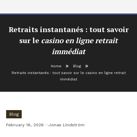
Retraits instantanés : tout savoir
sur le
casino en ligne retrait
immédiat
Home
Blog
Retraits instantanés : tout savoir sur le casino en ligne retrait
immédiat
Blog
February 16, 2026
Jonas Lindström
Retraits instantanés : tout savoir sur le