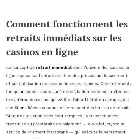
casino en ligne retrait immédiat
Comment fonctionnent les
retraits immédiats sur les
casinos en ligne
Le concept de
retrait immédiat
dans l'univers des casinos en
ligne repose sur l'automatisation des processus de paiement
et sur l'utilisation de canaux financiers rapides. Concrètement,
lorsqu'un joueur clique sur "retirer", la demande est traitée par
le système du casino, qui vérifie d'abord l'état du compte, les
conditions liées aux bonus et le respect des limites de retrait.
Si toutes les conditions sont remplies, la transaction est
transmise au prestataire de paiement — e-wallet, crypto ou
service de virement instantané — qui exécute le versement