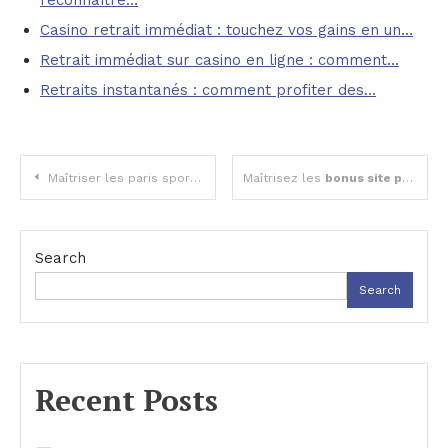
reconnaître…
Casino retrait immédiat : touchez vos gains en un…
Retrait immédiat sur casino en ligne : comment…
Retraits instantanés : comment profiter des…
Post
Maîtriser les paris sportifs : techniques, outils et erreurs à éviter
Maîtrisez les
bonus site paris sportif
navigation
Search
Search
Recent Posts