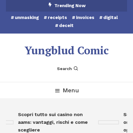
Skip
Trending Now
To
unmasking
receipts
invoices
digital
Content
deceit
Yungblud Comic
Search
Menu
Scopri tutto sui casino non
Scop
aams: vantaggi, rischi e come
onli
scegliere
oppo