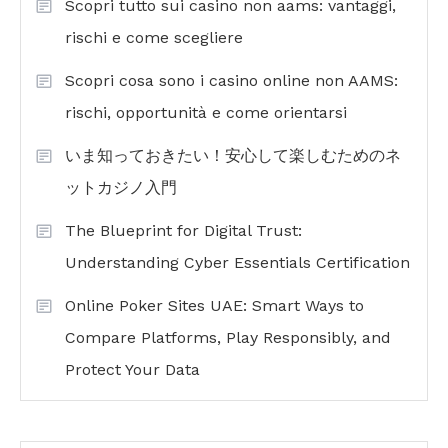
Scopri tutto sui casino non aams: vantaggi,
rischi e come scegliere
Scopri cosa sono i casino online non AAMS:
rischi, opportunità e come orientarsi
いま知っておきたい！安心して楽しむためのネ
ットカジノ入門
The Blueprint for Digital Trust:
Understanding Cyber Essentials Certification
Online Poker Sites UAE: Smart Ways to
Compare Platforms, Play Responsibly, and
Protect Your Data