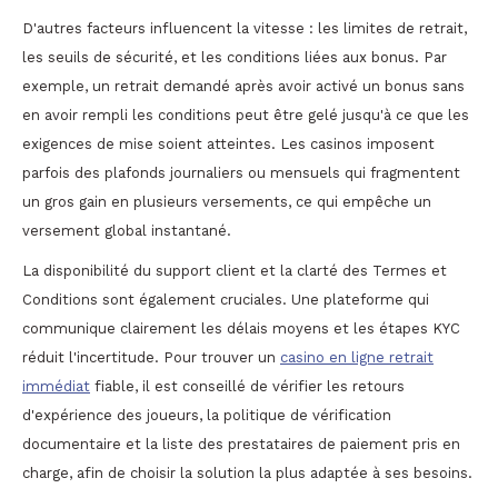
D'autres facteurs influencent la vitesse : les limites de retrait,
les seuils de sécurité, et les conditions liées aux bonus. Par
exemple, un retrait demandé après avoir activé un bonus sans
en avoir rempli les conditions peut être gelé jusqu'à ce que les
exigences de mise soient atteintes. Les casinos imposent
parfois des plafonds journaliers ou mensuels qui fragmentent
un gros gain en plusieurs versements, ce qui empêche un
versement global instantané.
La disponibilité du support client et la clarté des Termes et
Conditions sont également cruciales. Une plateforme qui
communique clairement les délais moyens et les étapes KYC
réduit l'incertitude. Pour trouver un
casino en ligne retrait
immédiat
fiable, il est conseillé de vérifier les retours
d'expérience des joueurs, la politique de vérification
documentaire et la liste des prestataires de paiement pris en
charge, afin de choisir la solution la plus adaptée à ses besoins.