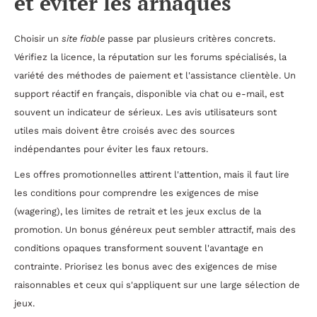
et éviter les arnaques
Choisir un
site fiable
passe par plusieurs critères concrets.
Vérifiez la licence, la réputation sur les forums spécialisés, la
variété des méthodes de paiement et l'assistance clientèle. Un
support réactif en français, disponible via chat ou e-mail, est
souvent un indicateur de sérieux. Les avis utilisateurs sont
utiles mais doivent être croisés avec des sources
indépendantes pour éviter les faux retours.
Les offres promotionnelles attirent l'attention, mais il faut lire
les conditions pour comprendre les exigences de mise
(wagering), les limites de retrait et les jeux exclus de la
promotion. Un bonus généreux peut sembler attractif, mais des
conditions opaques transforment souvent l'avantage en
contrainte. Priorisez les bonus avec des exigences de mise
raisonnables et ceux qui s'appliquent sur une large sélection de
jeux.