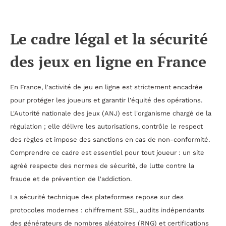
français
: sécurité, choix et tendances
Le cadre légal et la sécurité
des jeux en ligne en France
En France, l'activité de jeu en ligne est strictement encadrée
pour protéger les joueurs et garantir l'équité des opérations.
L'Autorité nationale des jeux (ANJ) est l'organisme chargé de la
régulation ; elle délivre les autorisations, contrôle le respect
des règles et impose des sanctions en cas de non-conformité.
Comprendre ce cadre est essentiel pour tout joueur : un site
agréé respecte des normes de sécurité, de lutte contre la
fraude et de prévention de l'addiction.
La sécurité technique des plateformes repose sur des
protocoles modernes : chiffrement SSL, audits indépendants
des générateurs de nombres aléatoires (RNG) et certifications