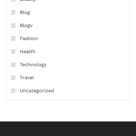
Blog
Blogv
Fashion
Health
Technology
Travel
Uncategorized