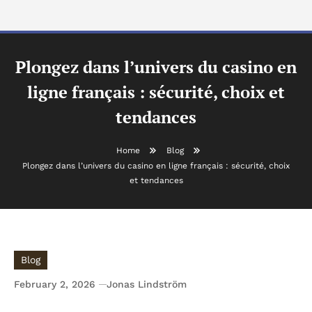
Plongez dans l’univers du
casino en
ligne français
: sécurité, choix et
tendances
Home
Blog
Plongez dans l’univers du casino en ligne français : sécurité, choix
et tendances
Blog
February 2, 2026
Jonas Lindström
Plongez dans l’univers du
casino en ligne