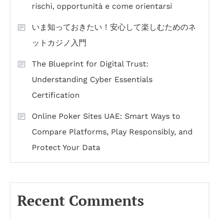
rischi, opportunità e come orientarsi
いま知っておきたい！安心して楽しむためのネ
ットカジノ入門
The Blueprint for Digital Trust:
Understanding Cyber Essentials
Certification
Online Poker Sites UAE: Smart Ways to
Compare Platforms, Play Responsibly, and
Protect Your Data
Recent Comments