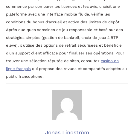
commence par comparer les licences et les avis, choisit une
plateforme avec une interface mobile fluide, vérifie les
conditions du bonus d'accueil et active des limites de dépôt.
Après quelques semaines de jeu responsable et basé sur des
stratégies simples (gestion de bankroll, choix de jeux à RTP
élevé), il utilise des options de retrait sécurisées et bénéficie
d'un support client efficace pour finaliser ses opérations. Pour
trouver une sélection réputée de sites, consultez
casino en
ligne français
qui propose des revues et comparatifs adaptés au
public francophone.
Jonas Lindström