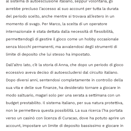
al sistema di autoesclusione italiano, seppur volontaria, gli
avrebbe precluso l’accesso al suo account per tutta la durata
del periodo scelto, anche mentre si trovava all’estero in un
momento di svago. Per Marco, la scelta di un operatore
internazionale è stata dettata dalla necessità di flessibilità,
permettendogli di gestire il gioco come un hobby occasionale
senza blocchi permanenti, ma avvalendosi degli strumenti di
limite di deposito che lui stesso ha impostato.
Dall’altro lato, c’è la storia di Anna, che dopo un periodo di gioco
eccessivo aveva deciso di autoescludersi dal circuito italiano.
Dopo diversi anni, sentendosi completamente in controllo della
sua vita e delle sue finanze, ha desiderato tornare a giocare in
modo saltuario, magari solo per una serata a settimana con un
budget prestabilito. Il sistema italiano, per sua natura protettiva,
non le permetteva questa possibilità. La sua ricerca l’ha portata
verso un casinò con licenza di Curacao, dove ha potuto aprire un
account, impostare un limite di deposito bassissimo e giocare in