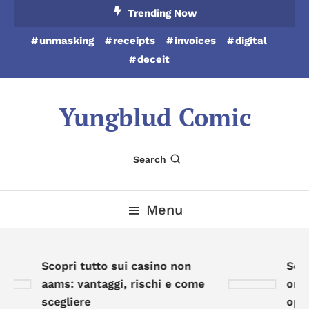
Skip
Trending Now
To
unmasking
receipts
invoices
digital
Content
deceit
Yungblud Comic
Search
Menu
Scopri tutto sui casino non
Scop
aams: vantaggi, rischi e come
onli
scegliere
oppo