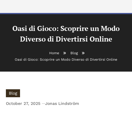
Oasi di Gioco: Scoprire un Modo
Diverso di Divertirsi Online
Home
Blog
Oasi di Gioco: Scoprire un Modo Diverso di Divertirsi Online
Blog
October 27, 2025
Jonas Lindström
Oasi di Gioco: Scoprire un Modo Diverso di
Divertirsi Online