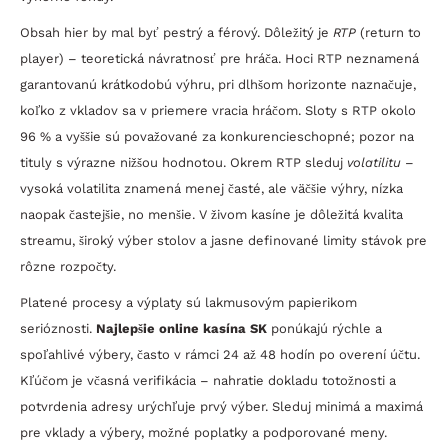
Obsah hier by mal byť pestrý a férový. Dôležitý je
RTP
(return to
player) – teoretická návratnosť pre hráča. Hoci RTP neznamená
garantovanú krátkodobú výhru, pri dlhšom horizonte naznačuje,
koľko z vkladov sa v priemere vracia hráčom. Sloty s RTP okolo
96 % a vyššie sú považované za konkurencieschopné; pozor na
tituly s výrazne nižšou hodnotou. Okrem RTP sleduj
volatilitu
–
vysoká volatilita znamená menej časté, ale väčšie výhry, nízka
naopak častejšie, no menšie. V živom kasíne je dôležitá kvalita
streamu, široký výber stolov a jasne definované limity stávok pre
rôzne rozpočty.
Platené procesy a výplaty sú lakmusovým papierikom
serióznosti.
Najlepšie online kasína SK
ponúkajú rýchle a
spoľahlivé výbery, často v rámci 24 až 48 hodín po overení účtu.
Kľúčom je včasná verifikácia – nahratie dokladu totožnosti a
potvrdenia adresy urýchľuje prvý výber. Sleduj minimá a maximá
pre vklady a výbery, možné poplatky a podporované meny.