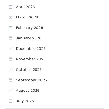
April 2026
March 2026
February 2026
January 2026
December 2025
November 2025
October 2025
September 2025
August 2025
July 2025