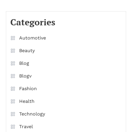
Categories
Automotive
Beauty
Blog
Blogv
Fashion
Health
Technology
Travel