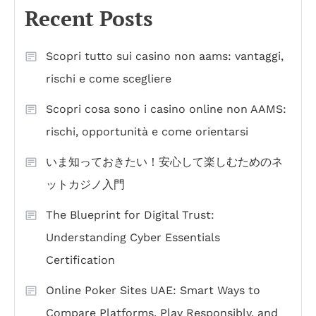
Recent Posts
Scopri tutto sui casino non aams: vantaggi,
rischi e come scegliere
Scopri cosa sono i casino online non AAMS:
rischi, opportunità e come orientarsi
いま知っておきたい！安心して楽しむためのネ
ットカジノ入門
The Blueprint for Digital Trust:
Understanding Cyber Essentials
Certification
Online Poker Sites UAE: Smart Ways to
Compare Platforms, Play Responsibly, and