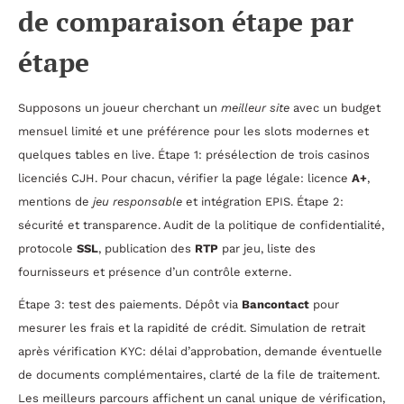
de comparaison étape par
étape
Supposons un joueur cherchant un
meilleur site
avec un budget
mensuel limité et une préférence pour les slots modernes et
quelques tables en live. Étape 1: présélection de trois casinos
licenciés CJH. Pour chacun, vérifier la page légale: licence
A+
,
mentions de
jeu responsable
et intégration EPIS. Étape 2:
sécurité et transparence. Audit de la politique de confidentialité,
protocole
SSL
, publication des
RTP
par jeu, liste des
fournisseurs et présence d’un contrôle externe.
Étape 3: test des paiements. Dépôt via
Bancontact
pour
mesurer les frais et la rapidité de crédit. Simulation de retrait
après vérification KYC: délai d’approbation, demande éventuelle
de documents complémentaires, clarté de la file de traitement.
Les meilleurs parcours affichent un canal unique de vérification,