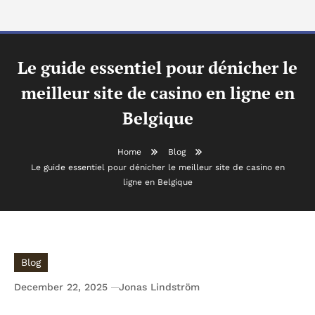
Le guide essentiel pour dénicher le
meilleur site de casino en ligne en
Belgique
Home
Blog
Le guide essentiel pour dénicher le meilleur site de casino en
ligne en Belgique
Blog
December 22, 2025
Jonas Lindström
Le guide essentiel pour dénicher le meilleur