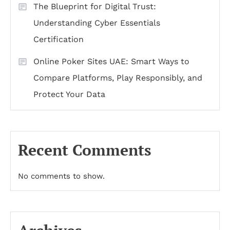
The Blueprint for Digital Trust:
Understanding Cyber Essentials
Certification
Online Poker Sites UAE: Smart Ways to
Compare Platforms, Play Responsibly, and
Protect Your Data
Recent Comments
No comments to show.