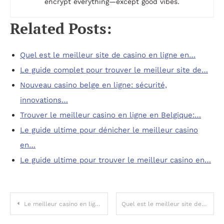
encrypt everything—except good vibes.
Related Posts:
Quel est le meilleur site de casino en ligne en…
Le guide complet pour trouver le meilleur site de…
Nouveau casino belge en ligne: sécurité,
innovations…
Trouver le meilleur casino en ligne en Belgique:…
Le guide ultime pour dénicher le meilleur casino
en…
Le guide ultime pour trouver le meilleur casino en…
Post
Le meilleur casino en ligne pour joueurs français: repères, pièges et stratégies gagnantes
Quel est le meilleur site de casino en ligne en Belgique ? Guide expert pour jouer en toute confiance