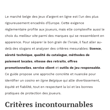
site de casino en ligne en Belgique
Le marché belge des jeux d’argent en ligne est l’un des plus
rigoureusement encadrés d’Europe. Cette exigence
règlementaire profite aux joueurs, mais elle complexifie aussi le
choix du
meilleur site
parmi des marques qui se ressemblent en
apparence. Pour séparer le bon grain de l’ivraie, il faut aller au-
delà des slogans et analyser des critères mesurables:
licence
,
sûreté technique
,
qualité du catalogue
,
méthodes de
paiement locales
,
vitesse des retraits
,
offres
promotionnelles
,
service client
et
outils de jeu responsable
.
Ce guide propose une approche concrète et nuancée pour
identifier un
casino en ligne Belgique
qui allie divertissement,
équité et fiabilité, tout en respectant la loi et les bonnes
pratiques de protection des joueurs.
Critères incontournables