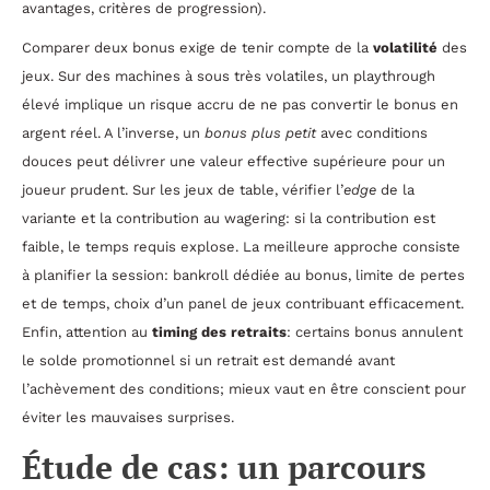
avantages, critères de progression).
Comparer deux bonus exige de tenir compte de la
volatilité
des
jeux. Sur des machines à sous très volatiles, un playthrough
élevé implique un risque accru de ne pas convertir le bonus en
argent réel. A l’inverse, un
bonus plus petit
avec conditions
douces peut délivrer une valeur effective supérieure pour un
joueur prudent. Sur les jeux de table, vérifier l’
edge
de la
variante et la contribution au wagering: si la contribution est
faible, le temps requis explose. La meilleure approche consiste
à planifier la session: bankroll dédiée au bonus, limite de pertes
et de temps, choix d’un panel de jeux contribuant efficacement.
Enfin, attention au
timing des retraits
: certains bonus annulent
le solde promotionnel si un retrait est demandé avant
l’achèvement des conditions; mieux vaut en être conscient pour
éviter les mauvaises surprises.
Étude de cas: un parcours