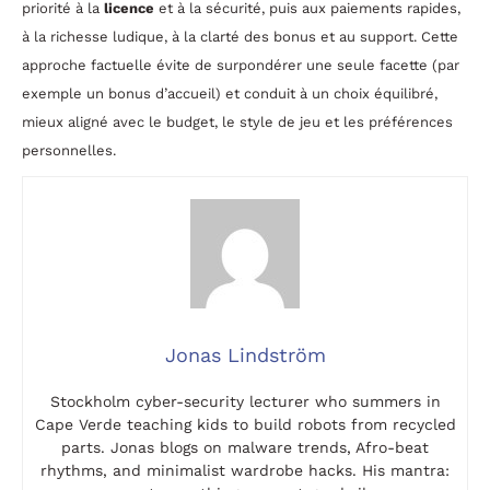
priorité à la
licence
et à la sécurité, puis aux paiements rapides,
à la richesse ludique, à la clarté des bonus et au support. Cette
approche factuelle évite de surpondérer une seule facette (par
exemple un bonus d’accueil) et conduit à un choix équilibré,
mieux aligné avec le budget, le style de jeu et les préférences
personnelles.
Jonas Lindström
Stockholm cyber-security lecturer who summers in
Cape Verde teaching kids to build robots from recycled
parts. Jonas blogs on malware trends, Afro-beat
rhythms, and minimalist wardrobe hacks. His mantra: