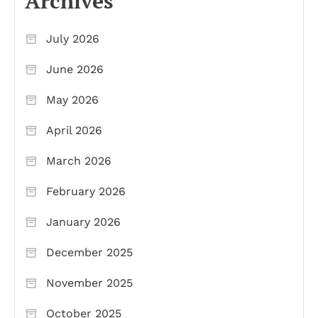
Archives
July 2026
June 2026
May 2026
April 2026
March 2026
February 2026
January 2026
December 2025
November 2025
October 2025