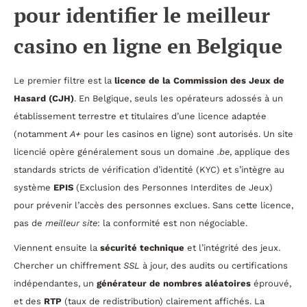
pour identifier le meilleur
casino en ligne en Belgique
Le premier filtre est la
licence de la Commission des Jeux de
Hasard (CJH)
. En Belgique, seuls les opérateurs adossés à un
établissement terrestre et titulaires d’une licence adaptée
(notamment
A+
pour les casinos en ligne) sont autorisés. Un site
licencié opère généralement sous un domaine
.be
, applique des
standards stricts de vérification d’identité (KYC) et s’intègre au
système
EPIS
(Exclusion des Personnes Interdites de Jeux)
pour prévenir l’accès des personnes exclues. Sans cette licence,
pas de
meilleur site
: la conformité est non négociable.
Viennent ensuite la
sécurité technique
et l’intégrité des jeux.
Chercher un chiffrement
SSL
à jour, des audits ou certifications
indépendantes, un
générateur de nombres aléatoires
éprouvé,
et des
RTP
(taux de redistribution) clairement affichés. La