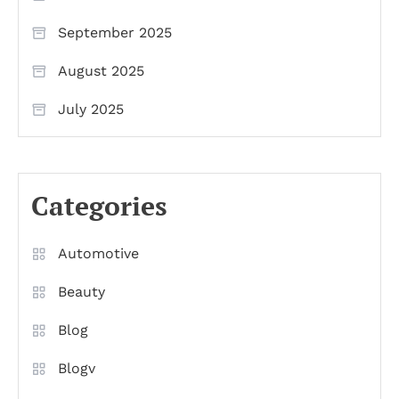
September 2025
August 2025
July 2025
Categories
Automotive
Beauty
Blog
Blogv