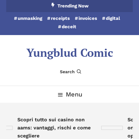
Skip
Trending Now
To
unmasking
receipts
invoices
digital
Content
deceit
Yungblud Comic
Search
Menu
Scopri tutto sui casino non
Scopr
aams: vantaggi, rischi e come
onlin
scegliere
oppor