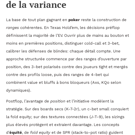
de la variance
La base de tout plan gagnant en
poker
reste la construction de
ranges
cohérentes. En Texas Hold’em, les décisions préflop
définissent la majorité de l’EV. Ouvrir plus de mains au bouton et
moins en premières positions, distinguer cold-call et 3-bet,
calibrer les défenses de blindes: chaque détail compte. Une
approche structurée commence par des ranges d’ouverture par
position, des 3-bet polarisés contre des joueurs tight et mergés
contre des profils loose, puis des ranges de 4-bet qui
combinent value et bluffs à bons bloqueurs (Axs, KQo selon
dynamiques).
Postflop, l’avantage de
position
et l’initiative modèlent la
stratégie. Sur des boards secs (K-7-2r), un c-bet small conquiert
la fold equity; sur des textures connectées (J-T-9), les sizings
plus élevés protègent et extraient davantage. Les concepts
d’
équité
, de
fold equity
et de SPR (stack-to-pot ratio) guident