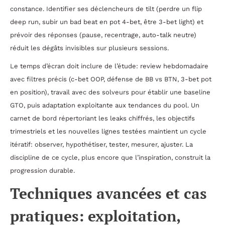
constance. Identifier ses déclencheurs de tilt (perdre un flip
deep run, subir un bad beat en pot 4-bet, être 3-bet light) et
prévoir des réponses (pause, recentrage, auto-talk neutre)
réduit les dégâts invisibles sur plusieurs sessions.
Le temps d’écran doit inclure de l’étude: review hebdomadaire
avec filtres précis (c-bet OOP, défense de BB vs BTN, 3-bet pot
en position), travail avec des solveurs pour établir une baseline
GTO, puis adaptation exploitante aux tendances du pool. Un
carnet de bord répertoriant les leaks chiffrés, les objectifs
trimestriels et les nouvelles lignes testées maintient un cycle
itératif: observer, hypothétiser, tester, mesurer, ajuster. La
discipline de ce cycle, plus encore que l’inspiration, construit la
progression durable.
Techniques avancées et cas
pratiques: exploitation,