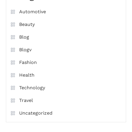
Automotive
Beauty
Blog
Blogv
Fashion
Health
Technology
Travel
Uncategorized