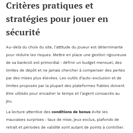
Critères pratiques et
stratégies pour jouer en
sécurité
Au-delà du choix du site, l’attitude du joueur est déterminante
pour réduire les risques. Mettre en place une gestion rigoureuse
de sa bankroll est primordial : définir un budget mensuel, des
limites de dépôt et ne jamais chercher à compenser des pertes
par des mises plus élevées. Les outils d’auto-exclusion et de
limites proposés par la plupart des plateformes fiables doivent
être utilisés pour encadrer le temps et l’argent consacrés au
jeu.
La lecture attentive des
conditions de bonus
évite les
mauvaises surprises : taux de mise, jeux exclus, plafonds de
retrait et périodes de validité sont autant de points à contrôler.