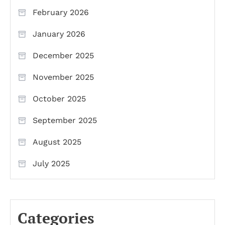
February 2026
January 2026
December 2025
November 2025
October 2025
September 2025
August 2025
July 2025
Categories