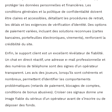
protéger les données personnelles et financières. Les
conditions générales et la politique de confidentialité doivent
être claires et accessibles, détaillant les procédures de retrait,
les délais et les exigences de vérification d’identité. Des options
de paiement variées, incluant des solutions reconnues (cartes
bancaires, portefeuilles électroniques, virements), renforcent la
crédibilité du site.
Enfin, le support client est un excellent révélateur de fiabilité.
Un chat en direct réactif, une adresse e-mail professionnelle et
des numéros de téléphone sont des signes d’un opérateur
transparent. Les avis des joueurs, lorsqu’ils sont cohérents et
nombreux, permettent d’identifier les comportements
problématiques (retards de paiement, blocages de comptes,
conditions de bonus abusives). Croiser ces signaux donne une
image fiable du sérieux d’un opérateur avant de s’inscrire ou de
déposer des fonds.