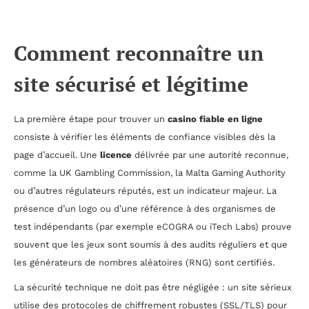
pratique pour jouer en toute confiance
Comment reconnaître un
site sécurisé et légitime
La première étape pour trouver un
casino fiable en ligne
consiste à vérifier les éléments de confiance visibles dès la
page d’accueil. Une
licence
délivrée par une autorité reconnue,
comme la UK Gambling Commission, la Malta Gaming Authority
ou d’autres régulateurs réputés, est un indicateur majeur. La
présence d’un logo ou d’une référence à des organismes de
test indépendants (par exemple eCOGRA ou iTech Labs) prouve
souvent que les jeux sont soumis à des audits réguliers et que
les générateurs de nombres aléatoires (RNG) sont certifiés.
La sécurité technique ne doit pas être négligée : un site sérieux
utilise des protocoles de chiffrement robustes (SSL/TLS) pour