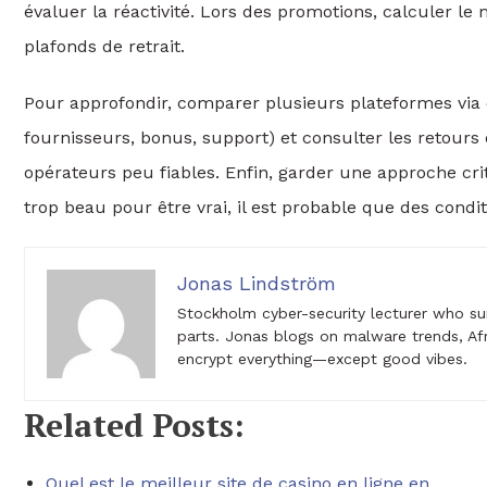
évaluer la réactivité. Lors des promotions, calculer 
plafonds de retrait.
Pour approfondir, comparer plusieurs plateformes via de
fournisseurs, bonus, support) et consulter les retours 
opérateurs peu fiables. Enfin, garder une approche cri
trop beau pour être vrai, il est probable que des conditi
Jonas Lindström
Stockholm cyber-security lecturer who su
parts. Jonas blogs on malware trends, Af
encrypt everything—except good vibes.
Related Posts:
Quel est le meilleur site de casino en ligne en…