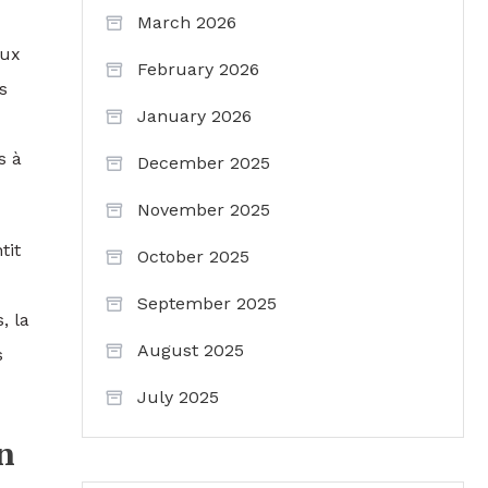
March 2026
eux
February 2026
s
January 2026
s à
December 2025
November 2025
tit
October 2025
September 2025
, la
August 2025
s
July 2025
n