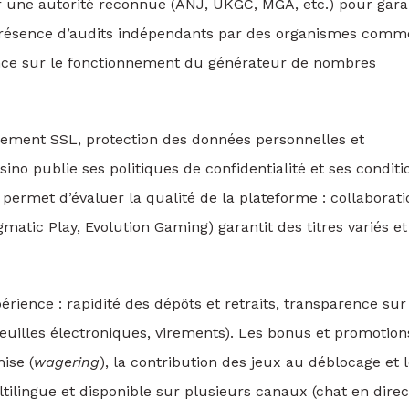
r une autorité reconnue (ANJ, UKGC, MGA, etc.) pour gara
a présence d’audits indépendants par des organismes comm
nce sur le fonctionnement du générateur de nombres
frement SSL, protection des données personnelles et
no publie ses politiques de confidentialité et ses conditi
permet d’évaluer la qualité de la plateforme : collaborati
atic Play, Evolution Gaming) garantit des titres variés et
ience : rapidité des dépôts et retraits, transparence sur
tefeuilles électroniques, virements). Les bonus et promotion
ise (
wagering
), la contribution des jeux au déblocage et 
ultilingue et disponible sur plusieurs canaux (chat en direc