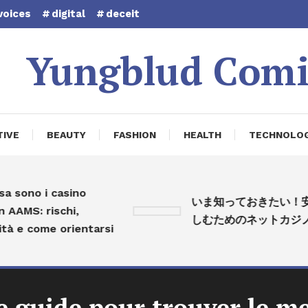
voices
digital
deceit
Yungblud Comi
IVE
BEAUTY
FASHION
HEALTH
TECHNOLO
sono i casino
いま知っておきたい！安心
MS: rischi,
しむためのネットカジノ入
e come orientarsi
e guide pour trouver le me