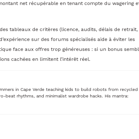
le montant net récupérable en tenant compte du wagering e
s tableaux de critères (licence, audits, délais de retrait,
d’expérience sur des forums spécialisés aide à éviter les
tique face aux offres trop généreuses : si un bonus semb
ons cachées en limitent l’intérêt réel.
mmers in Cape Verde teaching kids to build robots from recycled
ro-beat rhythms, and minimalist wardrobe hacks. His mantra: