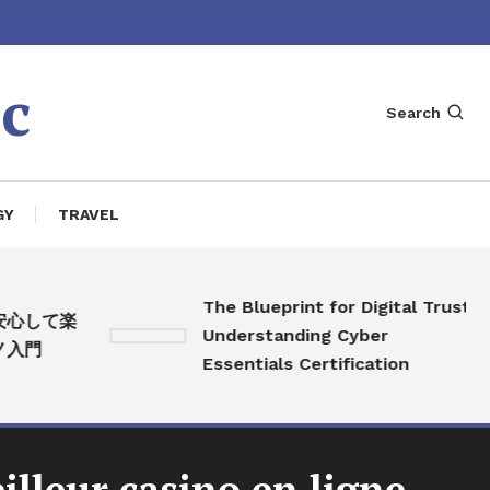
c
Search
GY
TRAVEL
The Blueprint for Digital Trust:
して楽
Understanding Cyber
門
Essentials Certification
illeur casino en ligne