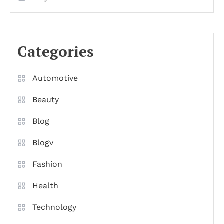
Categories
Automotive
Beauty
Blog
Blogv
Fashion
Health
Technology