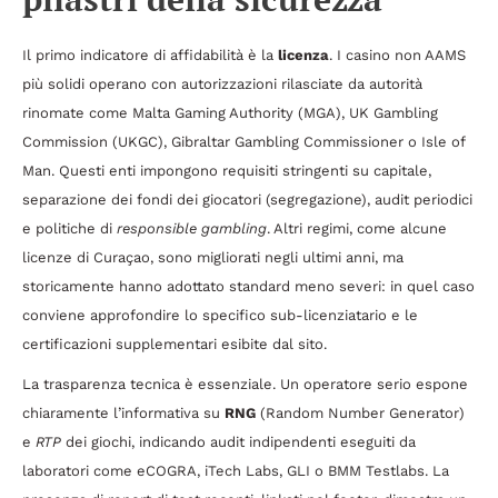
Il primo indicatore di affidabilità è la
licenza
. I casino non AAMS
più solidi operano con autorizzazioni rilasciate da autorità
rinomate come Malta Gaming Authority (MGA), UK Gambling
Commission (UKGC), Gibraltar Gambling Commissioner o Isle of
Man. Questi enti impongono requisiti stringenti su capitale,
separazione dei fondi dei giocatori (segregazione), audit periodici
e politiche di
responsible gambling
. Altri regimi, come alcune
licenze di Curaçao, sono migliorati negli ultimi anni, ma
storicamente hanno adottato standard meno severi: in quel caso
conviene approfondire lo specifico sub-licenziatario e le
certificazioni supplementari esibite dal sito.
La trasparenza tecnica è essenziale. Un operatore serio espone
chiaramente l’informativa su
RNG
(Random Number Generator)
e
RTP
dei giochi, indicando audit indipendenti eseguiti da
laboratori come eCOGRA, iTech Labs, GLI o BMM Testlabs. La