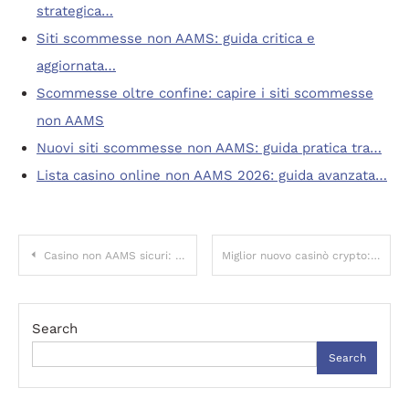
strategica…
Siti scommesse non AAMS: guida critica e
aggiornata…
Scommesse oltre confine: capire i siti scommesse
non AAMS
Nuovi siti scommesse non AAMS: guida pratica tra…
Lista casino online non AAMS 2026: guida avanzata…
Post
Casino non AAMS sicuri: guida pratica alla sicurezza reale, oltre le etichette
Miglior nuovo casinò crypto: come scegliere oggi tra sicurezza, bonus e giochi provably fair
navigation
Search
Search