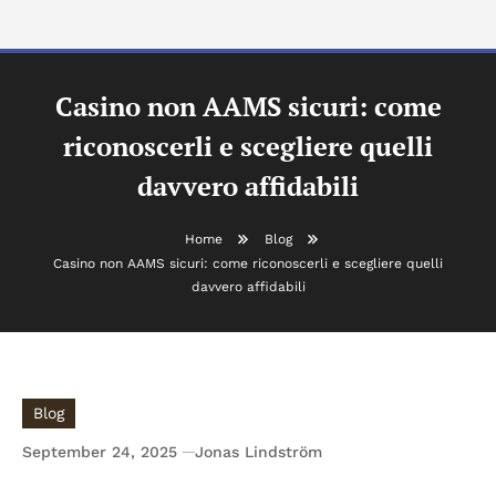
Casino non AAMS sicuri: come
riconoscerli e scegliere quelli
davvero affidabili
Home
Blog
Casino non AAMS sicuri: come riconoscerli e scegliere quelli
davvero affidabili
Blog
September 24, 2025
Jonas Lindström
Casino non AAMS sicuri: come riconoscerli e