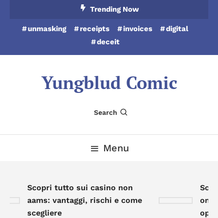
Skip
Trending Now
To
unmasking
receipts
invoices
digital
Content
deceit
Yungblud Comic
Search
Menu
Scopri tutto sui casino non
Scopr
aams: vantaggi, rischi e come
onlin
scegliere
oppor