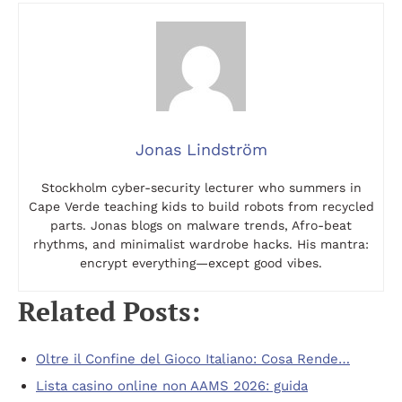
Jonas Lindström
Stockholm cyber-security lecturer who summers in
Cape Verde teaching kids to build robots from recycled
parts. Jonas blogs on malware trends, Afro-beat
rhythms, and minimalist wardrobe hacks. His mantra:
encrypt everything—except good vibes.
Related Posts:
Oltre il Confine del Gioco Italiano: Cosa Rende…
Lista casino online non AAMS 2026: guida