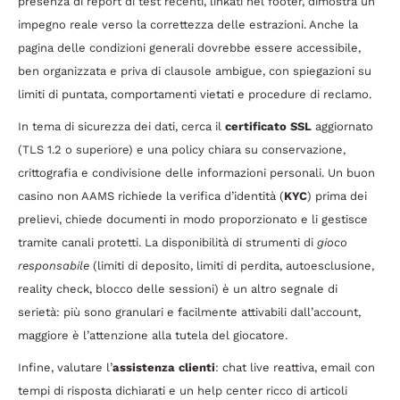
presenza di report di test recenti, linkati nel footer, dimostra un
impegno reale verso la correttezza delle estrazioni. Anche la
pagina delle condizioni generali dovrebbe essere accessibile,
ben organizzata e priva di clausole ambigue, con spiegazioni su
limiti di puntata, comportamenti vietati e procedure di reclamo.
In tema di sicurezza dei dati, cerca il
certificato SSL
aggiornato
(TLS 1.2 o superiore) e una policy chiara su conservazione,
crittografia e condivisione delle informazioni personali. Un buon
casino non AAMS richiede la verifica d’identità (
KYC
) prima dei
prelievi, chiede documenti in modo proporzionato e li gestisce
tramite canali protetti. La disponibilità di strumenti di
gioco
responsabile
(limiti di deposito, limiti di perdita, autoesclusione,
reality check, blocco delle sessioni) è un altro segnale di
serietà: più sono granulari e facilmente attivabili dall’account,
maggiore è l’attenzione alla tutela del giocatore.
Infine, valutare l’
assistenza clienti
: chat live reattiva, email con
tempi di risposta dichiarati e un help center ricco di articoli