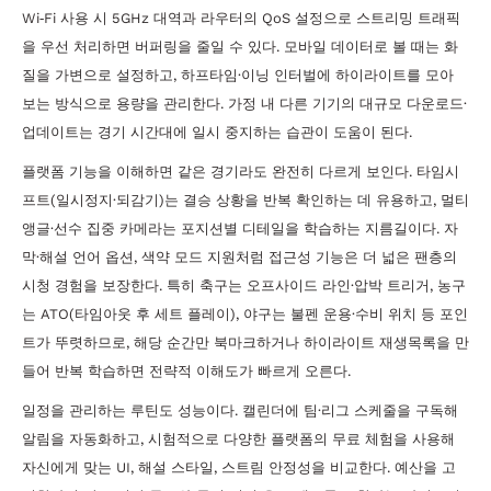
Wi‑Fi 사용 시 5GHz 대역과 라우터의 QoS 설정으로 스트리밍 트래픽
을 우선 처리하면 버퍼링을 줄일 수 있다. 모바일 데이터로 볼 때는 화
질을 가변으로 설정하고, 하프타임·이닝 인터벌에 하이라이트를 모아
보는 방식으로 용량을 관리한다. 가정 내 다른 기기의 대규모 다운로드·
업데이트는 경기 시간대에 일시 중지하는 습관이 도움이 된다.
플랫폼 기능을 이해하면 같은 경기라도 완전히 다르게 보인다. 타임시
프트(일시정지·되감기)는 결승 상황을 반복 확인하는 데 유용하고, 멀티
앵글·선수 집중 카메라는 포지션별 디테일을 학습하는 지름길이다. 자
막·해설 언어 옵션, 색약 모드 지원처럼 접근성 기능은 더 넓은 팬층의
시청 경험을 보장한다. 특히 축구는 오프사이드 라인·압박 트리거, 농구
는 ATO(타임아웃 후 세트 플레이), 야구는 불펜 운용·수비 위치 등 포인
트가 뚜렷하므로, 해당 순간만 북마크하거나 하이라이트 재생목록을 만
들어 반복 학습하면 전략적 이해도가 빠르게 오른다.
일정을 관리하는 루틴도 성능이다. 캘린더에 팀·리그 스케줄을 구독해
알림을 자동화하고, 시험적으로 다양한 플랫폼의 무료 체험을 사용해
자신에게 맞는 UI, 해설 스타일, 스트림 안정성을 비교한다. 예산을 고