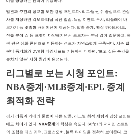
비를 병행하는 전략이 유용하다.
발견과 추천의 정교함 또한 경쟁 포인트다. 리그·팀·선수 중심으로 관심
사를 저장하면 킥오프·티팁 직전 알림, 득점 이벤트 푸시, 리플레이 바
로가기 등 맞춤형 큐레이션이 제공된다. 압축 중계, 확장 하이라이트,
전술 분석 쇼 등 포맷이 다양해지면서 초보자는 부담 없이 입문하고, 숙
련 팬은 심화 콘텐츠로 이동하는 경로가 자연스럽게 구축된다. 시즌 캘
린더 동기화와 DVR형 타임시프트 기능까지 더하면, ‘보고 싶은 순간을
놓치지 않는’ 시청 환경이 완성된다.
리그별로 보는 시청 포인트:
NBA중계·MLB중계·EPL 중계
최적화 전략
경기 리듬과 카메라 문법이 다른 만큼, 리그별 최적 세팅과 감상 포인트
에도 차이가 있다.
NBA중계
의 핵심은 속도다. 60fps와 저지연 스트림
의 조합은 패스 궤적, 크로스오버, 블록 타이밍을 정확히 보여준다. 코