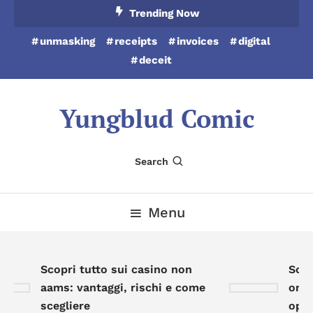
Skip
Trending Now
To
unmasking
receipts
invoices
digital
Content
deceit
Yungblud Comic
Search
Menu
Scopri tutto sui casino non
Scopr
aams: vantaggi, rischi e come
onlin
scegliere
oppor