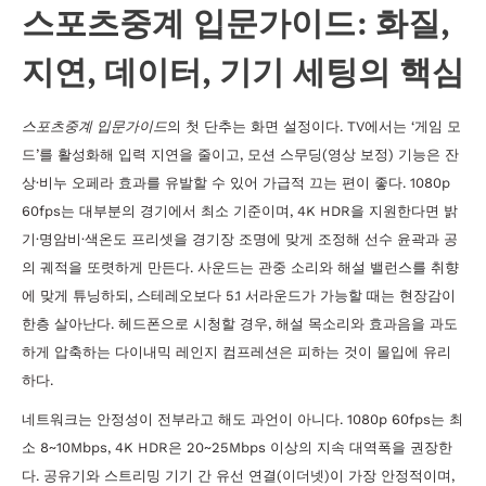
스포츠중계 입문가이드: 화질,
지연, 데이터, 기기 세팅의 핵심
스포츠중계 입문가이드
의 첫 단추는 화면 설정이다. TV에서는 ‘게임 모
드’를 활성화해 입력 지연을 줄이고, 모션 스무딩(영상 보정) 기능은 잔
상·비누 오페라 효과를 유발할 수 있어 가급적 끄는 편이 좋다. 1080p
60fps는 대부분의 경기에서 최소 기준이며, 4K HDR을 지원한다면 밝
기·명암비·색온도 프리셋을 경기장 조명에 맞게 조정해 선수 윤곽과 공
의 궤적을 또렷하게 만든다. 사운드는 관중 소리와 해설 밸런스를 취향
에 맞게 튜닝하되, 스테레오보다 5.1 서라운드가 가능할 때는 현장감이
한층 살아난다. 헤드폰으로 시청할 경우, 해설 목소리와 효과음을 과도
하게 압축하는 다이내믹 레인지 컴프레션은 피하는 것이 몰입에 유리
하다.
네트워크는 안정성이 전부라고 해도 과언이 아니다. 1080p 60fps는 최
소 8~10Mbps, 4K HDR은 20~25Mbps 이상의 지속 대역폭을 권장한
다. 공유기와 스트리밍 기기 간 유선 연결(이더넷)이 가장 안정적이며,