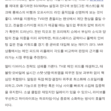
를 제대로 즐기려면 50/60fps 설정과 잔디색 보정(그린 캐스트)을 체
크해 롱패스의 비행과 오프사이드 라인 움직임을 선명하게 보는 것이
좋다. VRR을 지원하는 TV라면 흔들리는 팬샷에서 계단 현상을 줄일 수
있고, 전술캠·스카이캠 피드가 제공될 때는 빌드업 루트와 압박 트리거
가 확연히 드러난다. 전반 킥오프 전 프리매치 쇼에서 부상자 소식과 양
팀의 전술 의중을 미리 파악하면, 하프스페이스 공략이나 풀백의 인버
팅 같은 전술 키워드를 경기 중 곧바로 대입해 보는 재미가 크다. VAR
상황에서는 메인 피드와 리플레이 각도를 비교하며 판정의 근거를 따
라가는 시청 루틴을 추천한다.
멀티 디바이스 전략도 성패를 가른다. TV로 메인 피드를 재생하고, 태
블릿·모바일에 실시간 스탯·샷맵·히트맵을 띄우면 정보 과부하 없이 핵
심만 취합된다. 알림은 득점·퇴장·결정타 위주로 최소화해 스포일러를
피하고, DVR 기능으로 전후반 혹은 이닝 사이를 빠르게 스킵해 집중력
을 유지한다. 소셜 클립은 재밌지만 딜레이가 있을 수 있으니, 라이브를
우선하고 하이라이트는 하프타임·이닝 종료에 소화하는 방식이 효율적
이다.