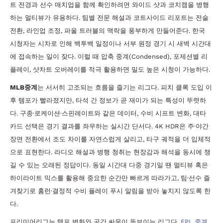
트 전경과 선수 매치업을 함께 확인하려면 와이드 샷과 코치캠을 병행
하는 멀티뷰가 유용하다. 팀별 전문 해설과 코트사이드 리포트는 전술
전환, 라인업 조정, 파울 트러블의 맥락을 풍부하게 만들어준다. 한국
시청자는 시차로 인해 백투백 일정이나 서부 원정 경기 시 새벽 시간대
에 접속하는 일이 잦다. 이럴 때 압축 중계(Condensed), 포제션별 리
플레이, 샷차트 오버레이를 적극 활용하면 밀도 높은 시청이 가능하다.
MLB중계
는 서서히 고조되는 흐름을 즐기는 리그다. 피치 클록 도입 이
후 템포가 빨라졌지만, 타석 간 정보가 곧 재미가 되는 특성이 뚜렷하
다. 구종·로케이션·스핀레이트와 같은 데이터, 수비 시프트 변화, 대타
카드 선택은 경기 결과를 좌우하는 실시간 단서다. 4K HDR은 주·야간
장면 전환에서 조도 차이를 자연스럽게 살리고, 타구 궤적을 더 입체적
으로 표현한다. 라디오 해설과 병행 청취는 현장감과 해석을 동시에 챙
길 수 있는 오래된 정답이다. 동일 시간대 다중 경기일 땐 멀티뷰 혹은
하이라이트 믹스를 활용해 중요한 순간만 빠르게 따라가고, 팀·선수 즐
겨찾기로 홈런·결정적 수비 플레이 푸시 알림을 받아 놓치지 않도록 한
다.
프리미어리그는 템포 변화와 공간 싸움이 돋보이는 리그다.
EPL 중계