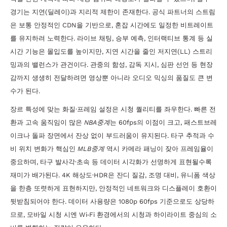
경기는 지연(딜레이)과 지리적 제한이 존재한다. 공식 파트너의 스트림
은 보통 안정적인 CDN을 기반으로, 혼잡 시간에도 일정한 비트레이트
를 유지하려 노력한다. 라이브 채팅, 승부 예측, 인터랙티브 통계 등 실
시간 기능은 몰입도를 높이지만, 지연 시간을 줄인 저지연(LL) 스트리
밍과의 밸런스가 관건이다. 관중의 함성, 감독 지시, 심판 선언 등 현장
감까지 생생히 전달하려면 영상뿐 아니라 오디오 믹싱의 품질도 큰 변
수가 된다.
장르 특성에 맞는 화질·프레임 설정은 시청 퀄리티를 좌우한다. 빠른 전
환과 고속 움직임이 많은
NBA중계
는 60fps의 이점이 크고, 패스트브레
이크나 돌파 장면에서 잔상 없이 부드러움이 유지된다. 타구 추적과 수
비 위치 변화가 핵심인
MLB중계
역시 카메라 패닝이 잦아 프레임율이
중요하며, 타구 발사각·초속 등 데이터 시각화가 선명하게 표현될수록
재미가 배가된다. 4K 해상도·HDR은 잔디 질감, 조명 대비, 유니폼 색상
을 한층 또렷하게 표현하지만, 안정적인 네트워크와 디스플레이 호환이
뒷받침되어야 한다. 데이터 사용량은 1080p 60fps 기준으로도 상당하
므로, 모바일 시청 시엔 Wi‑Fi 환경에서의 시청과 하이라이트 중심의 소