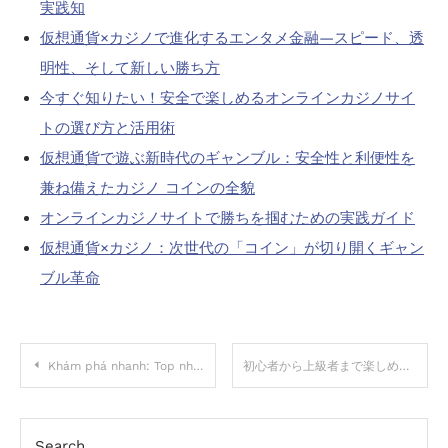
実践知
仮想通貨×カジノで進化するエンタメ金融—スピード、透
明性、そして新しい勝ち方
今すぐ知りたい！安全で楽しめるオンラインカジノサイ
トの選び方と活用術
仮想通貨で遊ぶ新時代のギャンブル：安全性と利便性を
兼ね備えたカジノ コインの全貌
オンラインカジノサイトで勝ちを掴むための実践ガイド
仮想通貨×カジノ：次世代の「コイン」が切り開くギャン
ブル革命
Post
Khám phá nhanh: Top nhà cái uy tín bạn nên biết ngay hôm nay
初心者から上級者まで楽しめるバカラの魅力 — カジノで勝つための本格ガイド
navigation
Search