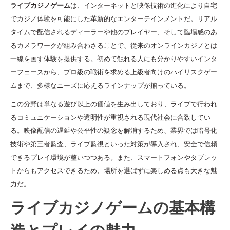
ライブカジノゲーム
は、インターネットと映像技術の進化により自宅
でカジノ体験を可能にした革新的なエンターテインメントだ。リアル
タイムで配信されるディーラーや他のプレイヤー、そして臨場感のあ
るカメラワークが組み合わさることで、従来のオンラインカジノとは
一線を画す体験を提供する。初めて触れる人にも分かりやすいインタ
ーフェースから、プロ級の戦術を求める上級者向けのハイリスクゲー
ムまで、多様なニーズに応えるラインナップが揃っている。
この分野は単なる遊び以上の価値を生み出しており、ライブで行われ
るコミュニケーションや透明性が重視される現代社会に合致してい
る。映像配信の遅延や公平性の疑念を解消するため、業界では暗号化
技術や第三者監査、ライブ監視といった対策が導入され、安全で信頼
できるプレイ環境が整いつつある。また、スマートフォンやタブレッ
トからもアクセスできるため、場所を選ばずに楽しめる点も大きな魅
力だ。
ライブカジノゲームの基本構