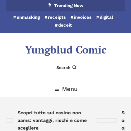
Skip
Trending Now
To
unmasking
receipts
invoices
digital
Content
deceit
Yungblud Comic
Search
Menu
Scopri tutto sui casino non
Scop
aams: vantaggi, rischi e come
onli
scegliere
oppo