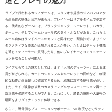
造とプレイの魅力
ライブ
で行われるカジノゲームは、スタジオや提携カジノのフロアか
ら高画質の映像と音声が送られ、プレイヤーはリアルタイムで参加す
る。代表的なゲームには、ブラックジャック、ルーレット、バカラ、
ポーカー、そしてゲームショー形式のタイトルなどがある。これらは
ルール自体はランドベースのカジノと同様だが、配信技術によりイン
タラクティブな要素が追加されることが多い。たとえばチャット機能
を通じてディーラーに質問したり、他のプレイヤーとコミュニケーシ
ョンを取ることが可能だ。
ライブならではの魅力としては、まず「人間のディーラー」による運
営が挙げられる。カードのシャッフルやルーレットの回転など、物理
的な動作が画面越しに確認できるため、結果に対する納得感が高い。
また、ライブ映像は複数のカメラアングルやスローモーション再生で
臨場感を強調することができる。これにより、勝負の瞬間や大逆転の
場面をよりダイナミックに体験できる。
さらに、運営側もプロモーションやボーナス、VIP制度などでリテン