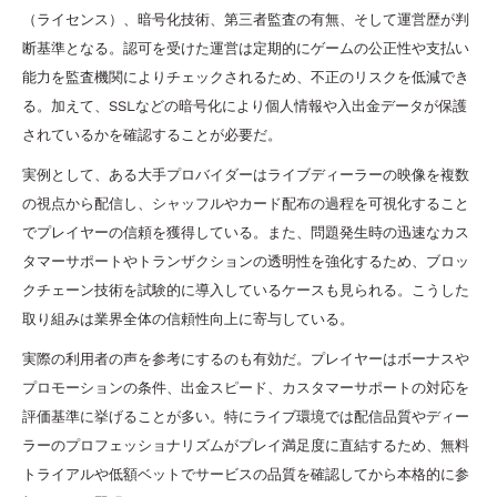
（ライセンス）、暗号化技術、第三者監査の有無、そして運営歴が判
断基準となる。認可を受けた運営は定期的にゲームの公正性や支払い
能力を監査機関によりチェックされるため、不正のリスクを低減でき
る。加えて、SSLなどの暗号化により個人情報や入出金データが保護
されているかを確認することが必要だ。
実例として、ある大手プロバイダーはライブディーラーの映像を複数
の視点から配信し、シャッフルやカード配布の過程を可視化すること
でプレイヤーの信頼を獲得している。また、問題発生時の迅速なカス
タマーサポートやトランザクションの透明性を強化するため、ブロッ
クチェーン技術を試験的に導入しているケースも見られる。こうした
取り組みは業界全体の信頼性向上に寄与している。
実際の利用者の声を参考にするのも有効だ。プレイヤーはボーナスや
プロモーションの条件、出金スピード、カスタマーサポートの対応を
評価基準に挙げることが多い。特にライブ環境では配信品質やディー
ラーのプロフェッショナリズムがプレイ満足度に直結するため、無料
トライアルや低額ベットでサービスの品質を確認してから本格的に参