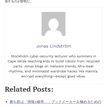
加するのが賢明だ。
Jonas Lindström
Stockholm cyber-security lecturer who summers in
Cape Verde teaching kids to build robots from recycled
parts. Jonas blogs on malware trends, Afro-beat
rhythms, and minimalist wardrobe hacks. His mantra:
encrypt everything—except good vibes.
Related Posts:
勝ち筋は「情報×確率」：ブックメーカーを極めるための