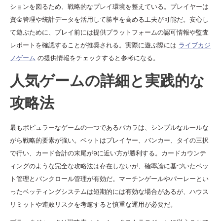
ションを図るため、戦略的なプレイ環境を整えている。プレイヤーは
資金管理や統計データを活用して勝率を高める工夫が可能だ。安心し
て遊ぶために、プレイ前には提供プラットフォームの認可情報や監査
レポートを確認することが推奨される。実際に遊ぶ際には
ライブカジ
ノゲーム
の提供情報をチェックすると参考になる。
人気ゲームの詳細と実践的な
攻略法
最もポピュラーなゲームの一つであるバカラは、シンプルなルールな
がら戦略的要素が強い。ベットはプレイヤー、バンカー、タイの三択
で行い、カード合計の末尾が9に近い方が勝利する。カードカウンテ
ィングのような完全な攻略法は存在しないが、確率論に基づいたベッ
ト管理とバンクロール管理が有効だ。マーチンゲールやパーレーとい
ったベッティングシステムは短期的には有効な場合があるが、ハウス
リミットや連敗リスクを考慮すると慎重な運用が必要だ。