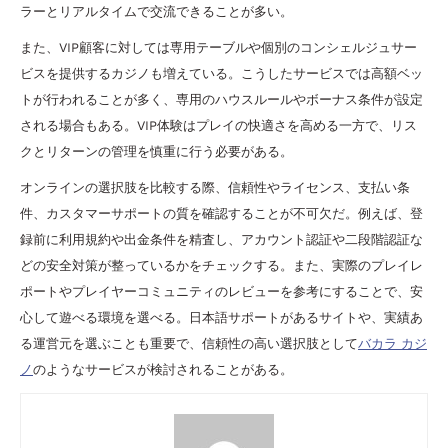
ラーとリアルタイムで交流できることが多い。
また、VIP顧客に対しては専用テーブルや個別のコンシェルジュサー
ビスを提供するカジノも増えている。こうしたサービスでは高額ベッ
トが行われることが多く、専用のハウスルールやボーナス条件が設定
される場合もある。VIP体験はプレイの快適さを高める一方で、リス
クとリターンの管理を慎重に行う必要がある。
オンラインの選択肢を比較する際、信頼性やライセンス、支払い条
件、カスタマーサポートの質を確認することが不可欠だ。例えば、登
録前に利用規約や出金条件を精査し、アカウント認証や二段階認証な
どの安全対策が整っているかをチェックする。また、実際のプレイレ
ポートやプレイヤーコミュニティのレビューを参考にすることで、安
心して遊べる環境を選べる。日本語サポートがあるサイトや、実績あ
る運営元を選ぶことも重要で、信頼性の高い選択肢として
バカラ カジ
ノ
のようなサービスが検討されることがある。