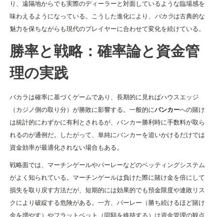
り、遠隔地からでも実際のディーラーと対面しているような臨場感を
味わえるようになっている。こうした進化により、
バカラ
は古典的な
魅力を保ちながらも現代のプレイヤーに合わせて変化を続けている。
勝率と戦略：確率論と資金管
理の実践
バカラは確率に基づくゲームであり、長期的に見ればハウスエッジ
（カジノ側の取り分）が勝敗に影響する。一般的に
バンカー
への賭け
は統計的にわずかに有利とされるが、バンカー勝利時に手数料が取ら
れるのが通例だ。したがって、単純にバンカーを追いかけるだけでは
資金効率が最適化されない場合もある。
戦略面では、マーチンゲールやパーレーなどのベッティングシステム
がよく知られている。マーチンゲールは負けた際に賭け金を倍にして
損失を取り戻す方法だが、短期的には効果的でも預金限度や連敗リス
クにより破綻する危険がある。一方、パーレー（勝ち続けるほど賭け
金を増やす）やフラットベット（同額を維持する）は資金管理の観点