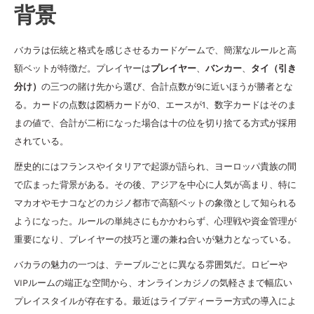
背景
バカラは伝統と格式を感じさせるカードゲームで、簡潔なルールと高
額ベットが特徴だ。プレイヤーは
プレイヤー
、
バンカー
、
タイ（引き
分け）
の三つの賭け先から選び、合計点数が9に近いほうが勝者とな
る。カードの点数は図柄カードが0、エースが1、数字カードはそのま
まの値で、合計が二桁になった場合は十の位を切り捨てる方式が採用
されている。
歴史的にはフランスやイタリアで起源が語られ、ヨーロッパ貴族の間
で広まった背景がある。その後、アジアを中心に人気が高まり、特に
マカオやモナコなどのカジノ都市で高額ベットの象徴として知られる
ようになった。ルールの単純さにもかかわらず、心理戦や資金管理が
重要になり、プレイヤーの技巧と運の兼ね合いが魅力となっている。
バカラの魅力の一つは、テーブルごとに異なる雰囲気だ。ロビーや
VIPルームの端正な空間から、オンラインカジノの気軽さまで幅広い
プレイスタイルが存在する。最近はライブディーラー方式の導入によ