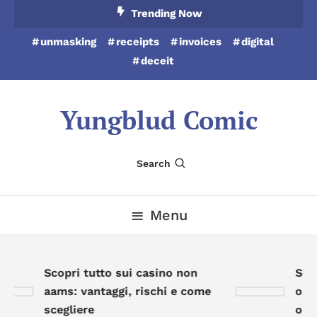
Skip
Trending Now
To
unmasking
receipts
invoices
digital
Content
deceit
Yungblud Comic
Search
Menu
Scopri tutto sui casino non
Scop
aams: vantaggi, rischi e come
onli
scegliere
oppo