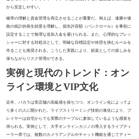
から安定しやすい。
確率の理解と資金管理を両立させることが重要だ。例えば、連勝や連
敗の統計的発生頻度を理解し、損失許容額（バンクロール）を事前に
設定することで無理な追加入金を避けられる。また、心理的なプレッ
シャーに対する対処法として、明確な目標設定や休憩を挟むルールを
作ることも推奨される。こうした実践により、娯楽としての楽しみを
保ちながらリスク管理ができる。
実例と現代のトレンド：オン
ライン環境とVIP文化
近年、バカラは実店舗の高級感を保ちつつ、オンライン化によってよ
り多くの人に開かれた。ライブストリーミング技術の進化により、プ
レイヤーは自宅からでも実際のテーブルに参加しているような感覚を
得られる。実例として、大手オンラインカジノの導入するライブディ
ーラー席では、複数のカメラアングルやチャット機能を通じてディー