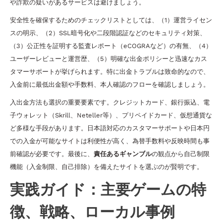
や詐欺の疑いがあるサービスは避けましょう。
安全性を確保するためのチェックリストとしては、（1）運営ライセン
スの明示、（2）SSL暗号化や二段階認証などのセキュリティ対策、
（3）公正性を証明する監査レポート（eCOGRAなど）の有無、（4）
ユーザーレビューと運営歴、（5）明確な出金ポリシーと迅速なカス
タマーサポートが挙げられます。特に出金トラブルは致命的なので、
入金前に最低出金額や手数料、本人確認のフローを確認しましょう。
入出金方法も選択の重要要素です。クレジットカード、銀行振込、電
子ウォレット（Skrill、Neteller等）、プリペイドカード、仮想通貨な
ど多様な手段があります。日本語対応のカスタマーサポートや日本円
での入金が可能なサイトは利便性が高く、為替手数料や反映時間も事
前確認が必要です。最後に、
責任あるギャンブル
の観点から自己制限
機能（入金制限、自己排除）を備えたサイトを選ぶのが賢明です。
実践ガイド：主要ゲームの特
徴、戦略、ローカル事例