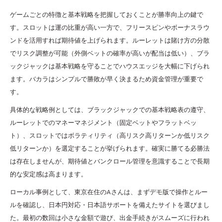
ゲームごとの特徴と基本戦略を把握しておくことが勝率向上の鍵で
す。スロットは運の比重が高い一方で、フリースピンやボーナスラウ
ンドを活用すれば期待値を上げられます。ルーレットは賭け方の分散
でリスク調整が可能（外側ベットの確率が高いが配当は低い）、ブラ
ックジャックは基本戦略を守ることでハウスエッジを大幅に下げられ
ます。バカラはシンプルで勝敗が早く決まるため資金管理が重要で
す。
具体的な戦略例としては、ブラックジャックでの基本戦略表の遵守、
ルーレットでのマネーマネジメント（固定ベットやフラットベッ
ト）、スロットではボラティリティ（高リスク高リターンか低リスク
低リターンか）を選定することが挙げられます。確実に勝てる必勝法
は存在しませんが、期待値とバンクロール管理を意識することで長期
的な安定感は高まります。
ローカル事例として、東京在住のAさんは、まずデモ版で操作とルー
ルを確認し、日本円対応・日本語サポートを備えたサイトを選びまし
た。最初の数回は小さな金額で遊び、出金手続きがスムーズに行われ