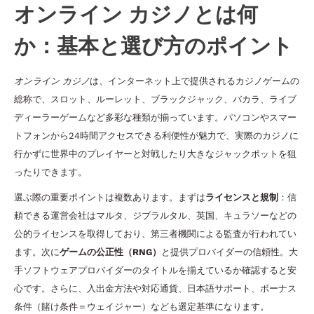
オンライン カジノとは何
か：基本と選び方のポイント
オンライン カジノ
は、インターネット上で提供されるカジノゲームの
総称で、スロット、ルーレット、ブラックジャック、バカラ、ライブ
ディーラーゲームなど多彩な種類が揃っています。パソコンやスマー
トフォンから24時間アクセスできる利便性が魅力で、実際のカジノに
行かずに世界中のプレイヤーと対戦したり大きなジャックポットを狙
ったりできます。
選ぶ際の重要ポイントは複数あります。まずは
ライセンスと規制
：信
頼できる運営会社はマルタ、ジブラルタル、英国、キュラソーなどの
公的ライセンスを取得しており、第三者機関による監査が行われてい
ます。次に
ゲームの公正性（RNG）
と提供プロバイダーの信頼性。大
手ソフトウェアプロバイダーのタイトルを揃えているか確認すると安
心です。さらに、入出金方法や対応通貨、日本語サポート、ボーナス
条件（賭け条件＝ウェイジャー）なども選定基準になります。