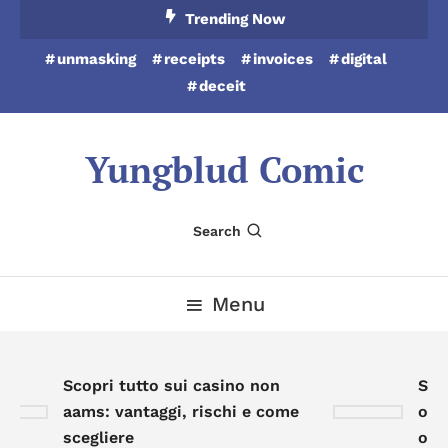
Skip
Trending Now
To
unmasking
receipts
invoices
digital
Content
deceit
Yungblud Comic
Search
Menu
Scopri tutto sui casino non
Scop
aams: vantaggi, rischi e come
onli
scegliere
oppo