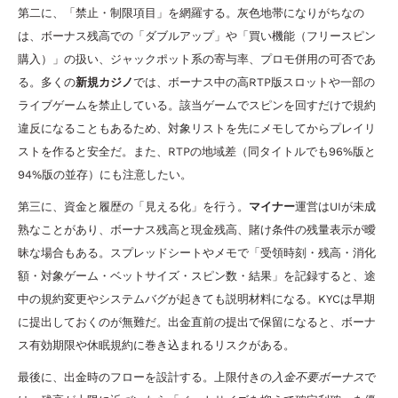
第二に、「禁止・制限項目」を網羅する。灰色地帯になりがちなの
は、ボーナス残高での「ダブルアップ」や「買い機能（フリースピン
購入）」の扱い、ジャックポット系の寄与率、プロモ併用の可否であ
る。多くの
新規カジノ
では、ボーナス中の高RTP版スロットや一部の
ライブゲームを禁止している。該当ゲームでスピンを回すだけで規約
違反になることもあるため、対象リストを先にメモしてからプレイリ
ストを作ると安全だ。また、RTPの地域差（同タイトルでも96%版と
94%版の並存）にも注意したい。
第三に、資金と履歴の「見える化」を行う。
マイナー
運営はUIが未成
熟なことがあり、ボーナス残高と現金残高、賭け条件の残量表示が曖
昧な場合もある。スプレッドシートやメモで「受領時刻・残高・消化
額・対象ゲーム・ベットサイズ・スピン数・結果」を記録すると、途
中の規約変更やシステムバグが起きても説明材料になる。KYCは早期
に提出しておくのが無難だ。出金直前の提出で保留になると、ボーナ
ス有効期限や休眠規約に巻き込まれるリスクがある。
最後に、出金時のフローを設計する。上限付きの
入金不要ボーナス
で