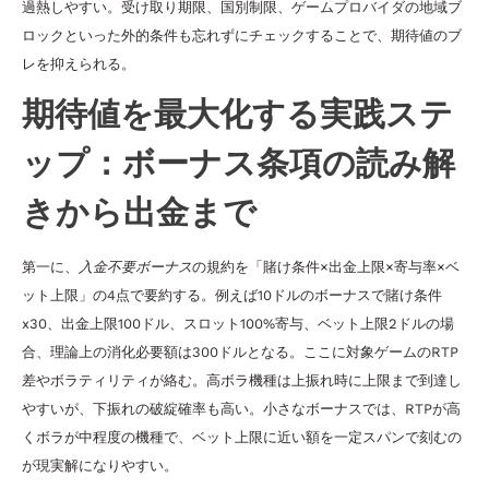
過熱しやすい。受け取り期限、国別制限、ゲームプロバイダの地域ブ
ロックといった外的条件も忘れずにチェックすることで、期待値のブ
レを抑えられる。
期待値を最大化する実践ステ
ップ：ボーナス条項の読み解
きから出金まで
第一に、
入金不要ボーナス
の規約を「賭け条件×出金上限×寄与率×ベ
ット上限」の4点で要約する。例えば10ドルのボーナスで賭け条件
x30、出金上限100ドル、スロット100%寄与、ベット上限2ドルの場
合、理論上の消化必要額は300ドルとなる。ここに対象ゲームのRTP
差やボラティリティが絡む。高ボラ機種は上振れ時に上限まで到達し
やすいが、下振れの破綻確率も高い。小さなボーナスでは、RTPが高
くボラが中程度の機種で、ベット上限に近い額を一定スパンで刻むの
が現実解になりやすい。