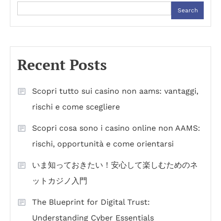
Search
Recent Posts
Scopri tutto sui casino non aams: vantaggi,
rischi e come scegliere
Scopri cosa sono i casino online non AAMS:
rischi, opportunità e come orientarsi
いま知っておきたい！安心して楽しむためのネ
ットカジノ入門
The Blueprint for Digital Trust:
Understanding Cyber Essentials