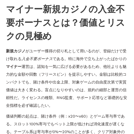
マイナー新規カジノの入金不
要ボーナスとは？価値とリス
クの見極め
新規カジノ
がユーザー獲得の切り札として用いるのが、登録だけで受
け取れる
入金不要ボーナス
である。特に海外で立ち上がったばかりの
マイナー
運営は、認知を一気に広げる必要があるため、他社よりも魅
力的な金額や回数（フリースピン）を提示しやすい。金額は比較的コ
ンパクトでも、賭け条件や出金上限、対象ゲームの自由度次第で実質
価値は大きく変わる。盲点になりやすいのは、規約の細部と運営の信
頼性だ。ライセンスの種類、RNG監査、サポート応答など基礎的な安
全指標を必ず確認したい。
価値判断の起点は、賭け条件（例：x20〜x60）とゲーム寄与率であ
る。スロット100%寄与でもベット上限が低ければ消化速度が遅くな
る。テーブル系は寄与率が0%〜20%のことが多く、クリア対象外の