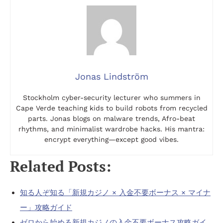
Jonas Lindström
Stockholm cyber-security lecturer who summers in
Cape Verde teaching kids to build robots from recycled
parts. Jonas blogs on malware trends, Afro-beat
rhythms, and minimalist wardrobe hacks. His mantra:
encrypt everything—except good vibes.
Related Posts:
知る人ぞ知る「新規カジノ × 入金不要ボーナス × マイナ
ー」攻略ガイド
ゼロから始める新規カジノの入金不要ボーナス攻略ガイ