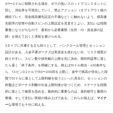
が1〜2ドルに制限される場合、ボラの低いスロットでコンスタントに
回し、消化率を可視化していく。禁止アクション（オプトアウト後の
継続プレイ、現金残高優先設定の不備など）に触れないよう、残高優
先順序の切替や自動スピンの上限設定を見直すとよい。支払いは段階
審査になりがちなので、最初から必要書類（住所・ID・資金源の証
跡）を揃えておくと遅延を避けられる。
3タイプに共通する立ち回りとして、バンクロール管理とセッション
設計がある。
入金不要ボーナス
は実資金を使わない分、リスク感度が
鈍りやすい。スピン数や損失幅の上限を先に決め、期待利益帯に達し
たら退く「終了条件」を明確にする。例えば10ドル相当・x30条件な
ら、1スピン0.2ドルで150〜200回を上限に、途中で残高が倍化した段
階で0.1ドルに落として上限利確を狙うといった具合だ。セッションの
終盤ほどボーナス剥離や出金上限到達が近づくため、ステークを段階
的に落として確度を高める。最終的に重要なのは、規約順守と履歴の
整備、そして支払い実績の積み上げである。これらが揃えば、
マイナ
ー
な環境でも十分に戦える。