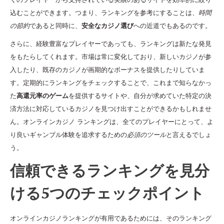
込むことができます。つまり、ランキングを参考にすることは、
時間
の節約
であると同時に、
安全なカジノ選び
への近道でもあるのです。
さらに、経験豊富なプレイヤーであっても、ランキングは新たな発見
をもたらしてくれます。市場は常に変化しており、新しいカジノが参
入したり、既存のカジノが画期的なボーナスを提供したりしていま
す。定期的にランキングをチェックすることで、これまで知らなかっ
た
高還元率のゲーム
を提供するサイトや、自分が求めていた特定の決
済方法に対応しているカジノを見つけ出すことができるかもしれませ
ん。オンラインカジノ ランキングは、全てのプレイヤーにとって、よ
り良いギャンブル体験を追求するための
必須のツール
と言えるでしょ
う。
信頼できるランキングを見分
ける5つのチェックポイント
オンラインカジノランキングが有用であるためには、そのランキング