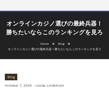
オンラインカジノ選びの最終兵器！
勝ちたいならこのランキングを見ろ
Home
Blog
オンラインカジノ選びの最終兵器！勝ちたいならこのランキングを見ろ
Blog
October 7, 2025
Jonas Lindström
オンラインカジノ選びの最終兵器！勝ちたいなら
このランキングを見ろ