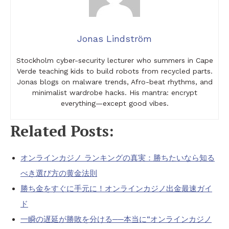
Jonas Lindström
Stockholm cyber-security lecturer who summers in Cape
Verde teaching kids to build robots from recycled parts.
Jonas blogs on malware trends, Afro-beat rhythms, and
minimalist wardrobe hacks. His mantra: encrypt
everything—except good vibes.
Related Posts:
オンラインカジノ ランキングの真実：勝ちたいなら知る
べき選び方の黄金法則
勝ち金をすぐに手元に！オンラインカジノ出金最速ガイ
ド
一瞬の遅延が勝敗を分ける──本当に“オンラインカジノ