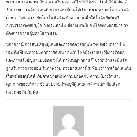
ของเว็บตรงสามารถอัพเดตเกมใหม่และแก้ไขบั๊กได้เร็วกว่า ทำให้ผู้เล่นได้
รับประสบการณ์การเล่นที่เสถียรและมีเกมให้เลือกหลากหลาย ในบางกรณี
เว็บตรงยังสามารถจัดโปรโมชันร่วมกับค่ายเกมเพื่อให้โบนัสพิเศษหรือ
อีเวนต์เฉพาะของผู้ใช้เว็บตรงเท่านั้น ซึ่งเป็นประโยชน์โดยตรงต่อสมาชิกที่
ต้องการความคุ้มค่าในการเล่น
นอกจากนี้ การสนับสนุนผู้เล่นและการจัดการข้อพิพาทของเว็บตรงก็เป็น
ประเด็นที่เห็นความแตกต่างชัดเจน บางเว็บไซต์มีระบบประวัติการติดต่อ
และการแจ้งปัญหาแบบติดตามได้ ทำให้ปัญหาถูกแก้ไขรวดเร็วและมีหลัก
ฐานในการตรวจสอบ ในภาพรวม ตัวอย่างเหล่านี้สะท้อนว่าการเลือกเล่นกับ
เว็บพนันออนไลน์ เว็บตรง
ช่วยเพิ่มความปลอดภัย ความโปร่งใส และ
คุณภาพของบริการ ซึ่งเป็นปัจจัยสำคัญที่ผู้เล่นควรพิจารณาเมื่อเลือก
แพลตฟอร์มเดิมพัน