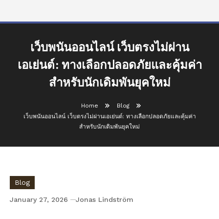
เว็บพนันออนไลน์ เว็บตรงไม่ผ่าน
เอเย่นต์: ทางเลือกปลอดภัยและคุ้มค่า
สำหรับนักเดิมพันยุคใหม่
Home
Blog
เว็บพนันออนไลน์ เว็บตรงไม่ผ่านเอเย่นต์: ทางเลือกปลอดภัยและคุ้มค่า
สำหรับนักเดิมพันยุคใหม่
Blog
January 27, 2026
Jonas Lindström
เว็บพนันออนไลน์ เว็บตรงไม่ผ่านเอเย่นต์: ทางเลือก