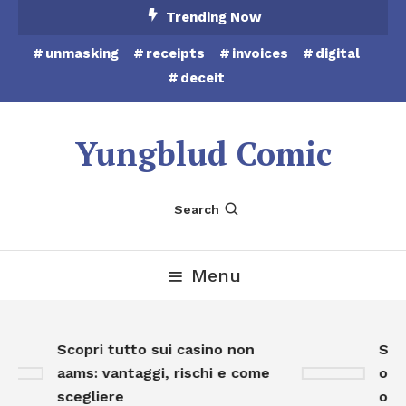
Skip
Trending Now
To
unmasking
receipts
invoices
digital
Content
deceit
Yungblud Comic
Search
Menu
Scopri tutto sui casino non
Scop
aams: vantaggi, rischi e come
onli
scegliere
oppo