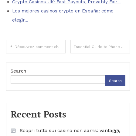
Crypto Casinos UK: Fast Payouts, Provably Fair…
Los mejores casinos crypto en España: cómo
elegir…
Post
Découvrez comment choisir le véritable
meilleur casino en ligne
Essential Guide to Phone Soldering Consumables for Precision Micro Repairs
po
navigation
Search
Search
Recent Posts
Scopri tutto sui casino non aams: vantaggi,