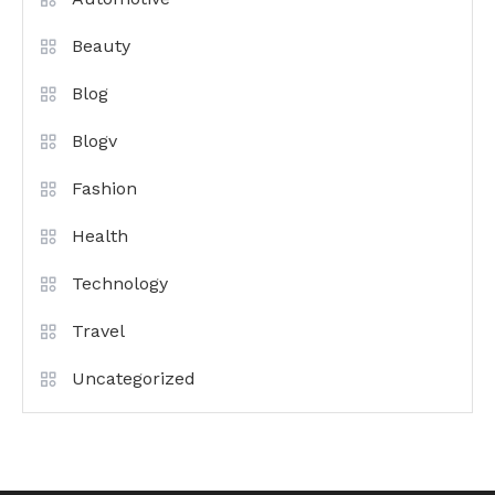
Beauty
Blog
Blogv
Fashion
Health
Technology
Travel
Uncategorized